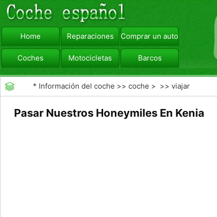
Home
Reparaciones
Comprar un automóvil
Coches
Motocicletas
Barcos
viajar
Camiones
*
Información del coche
>>
coche
> >>
viajar
Pasar Nuestros Honeymiles En Kenia