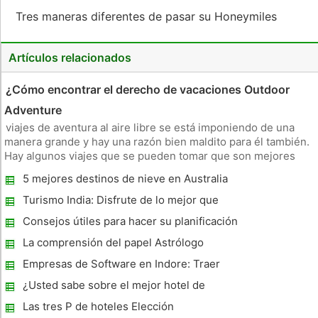
Tres maneras diferentes de pasar su Honeymiles
Artículos relacionados
¿Cómo encontrar el derecho de vacaciones Outdoor
Adventure
viajes de aventura al aire libre se está imponiendo de una
manera grande y hay una razón bien maldito para él también.
Hay algunos viajes que se pueden tomar que son mejores
que los viajes de aventura al aire libre. Cuando usted está
5 mejores destinos de nieve en Australia
comenzando a entrar en el turismo de aventura que tiene una
multit
Turismo India: Disfrute de lo mejor que
ofrecer
Consejos útiles para hacer su planificación
de vacaciones en el norte tropical de
La comprensión del papel Astrólogo
Queensland
Empresas de Software en Indore: Traer
prosperidad a la ciudad
¿Usted sabe sobre el mejor hotel de
Chalkida? Todo lo que necesita es saber
Las tres P de hoteles Elección