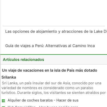
Las opciones de alojamiento y atracciones de la Lake Di
Guía de viajes a Perú: Alternativas al Camino Inca
Artículos relacionados
Un viaje de vacaciones en la isla de País más dotado
Srilanka
Sri Lanka, un país insular del sur de Asia, conocido por una
variedad de nombres es considerado como un paraíso
turístico. Durante siglos, los visitantes se sienten atraídos por
esta isla, por sus paisajes y la antigua cultura que sigue. La
Alquiler de coches baratos - Hacer de sus
belleza natural bendito del país ha hecho a los visitantes
vacaciones a precios asequibles