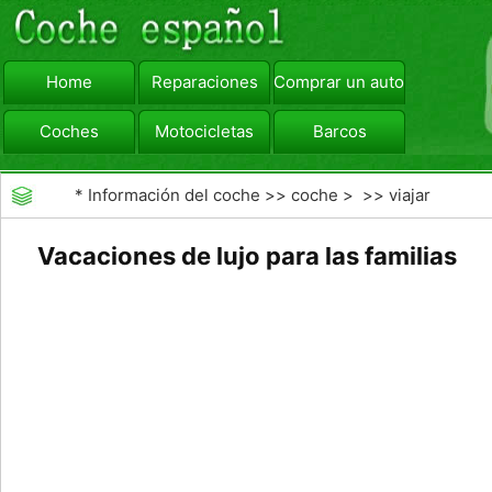
Home
Reparaciones
Comprar un automóvil
Coches
Motocicletas
Barcos
viajar
Camiones
*
Información del coche
>>
coche
> >>
viajar
Vacaciones de lujo para las familias