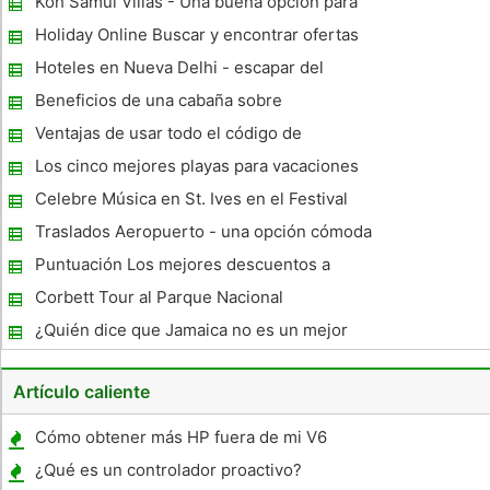
Koh Samui Villas - Una buena opción para
turistas
Holiday Online Buscar y encontrar ofertas
de bajo coste
Hoteles en Nueva Delhi - escapar del
ajetreo de Delhi
Beneficios de una cabaña sobre
Alojamiento
Ventajas de usar todo el código de
descuento Santos
Los cinco mejores playas para vacaciones
en The Sun
Celebre Música en St. Ives en el Festival
septiembre
Traslados Aeropuerto - una opción cómoda
para viajar hacia y desde el aeropuerto
Puntuación Los mejores descuentos a
marcar Salt Lake Hoteles Para Vacaciones
Corbett Tour al Parque Nacional
comprables Entérese cómo Snatch Up
¿Quién dice que Jamaica no es un mejor
Ofertas Interesantes!
destino de turismo?
Artículo caliente
Cómo obtener más HP fuera de mi V6
¿Qué es un controlador proactivo?