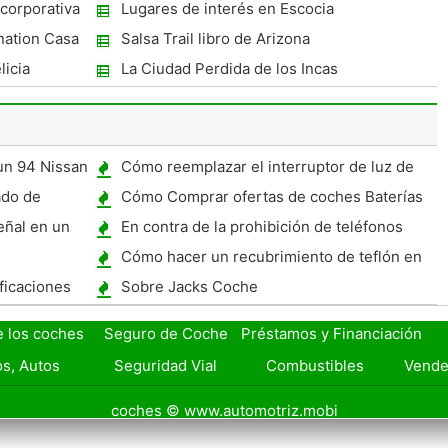
hoteles de Cleveland
corporativa
Lugares de interés en Escocia
nation Casa
Salsa Trail libro de Arizona
icia
La Ciudad Perdida de los Incas
un 94 Nissan
Cómo reemplazar el interruptor de luz de
freno en un Corolla 1996
ado de
Cómo Comprar ofertas de coches Baterías
co
eñal en un
En contra de la prohibición de teléfonos
celulares mientras se conduce
Cómo hacer un recubrimiento de teflón en
un coche
ficaciones
Sobre Jacks Coche
e los coches
Seguro de Coche
Préstamos y Financiación
s, Autos
Seguridad Vial
Combustibles
Vende
coches © www.automotriz.mobi