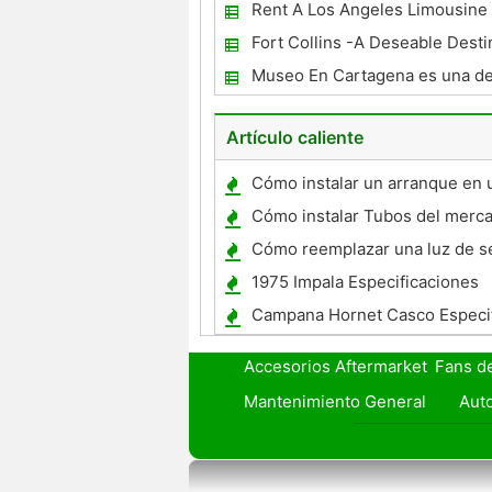
vacaciones En Aladdin Vegas
Rent A Los Angeles Limousine 
para tu próximo evento
Fort Collins -A Deseable Desti
Museo En Cartagena es una del
Visitantes
Artículo caliente
Cómo instalar un arranque en 
Altima
Cómo instalar Tubos del merc
accesorios en una Harley clási
Cómo reemplazar una luz de s
Subaru Impreza Outback 1996
1975 Impala Especificaciones
Campana Hornet Casco Especi
Accesorios Aftermarket
Fans d
Mantenimiento General
Auto