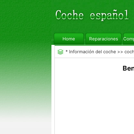
Home
Reparaciones
Comp
*
Información del coche
>>
coc
Ben