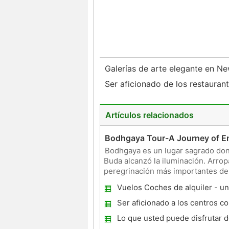
Galerías de arte elegante en N
Ser aficionado de los restaura
Artículos relacionados
Bodhgaya Tour-A Journey of E
Bodhgaya es un lugar sagrado dond
Buda alcanzó la iluminación. Arrop
peregrinación más importantes de 
busca de la ilumi
Vuelos Coches de alquiler - u
asequible para tomar unas vaca
Ser aficionado a los centros c
familia
primera clase en Merksem
Lo que usted puede disfrutar d