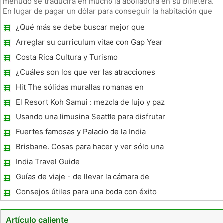
menudo se traducirá en mucho la abolladura en su billetera.
En lugar de pagar un dólar para conseguir la habitación que
se ajuste a sus necesidades, tenga en cuenta las diferentes
¿Qué más se debe buscar mejor que
maneras que usted puede conseguir un descuento. En lugar
Singapore Travel?
de
Arreglar su curriculum vitae con Gap Year
Programas
Costa Rica Cultura y Turismo
¿Cuáles son los que ver las atracciones
turísticas en Francia?
Hit The sólidas murallas romanas en
Woodham
El Resort Koh Samui : mezcla de lujo y paz
Usando una limusina Seattle para disfrutar
del Noroeste
Fuertes famosas y Palacio de la India
Brisbane. Cosas para hacer y ver sólo una
hora de la CDB.
India Travel Guide
Guías de viaje - de llevar la cámara de
vacaciones con You
Consejos útiles para una boda con éxito
Caribe
Artículo caliente