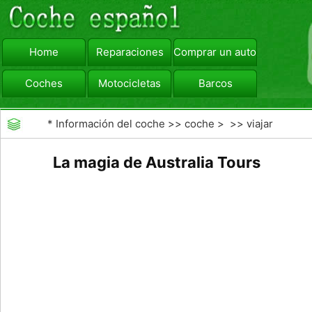
Home
Reparaciones
Comprar un automóvil
Coches
Motocicletas
Barcos
viajar
Camiones
*
Información del coche
>>
coche
> >>
viajar
La magia de Australia Tours