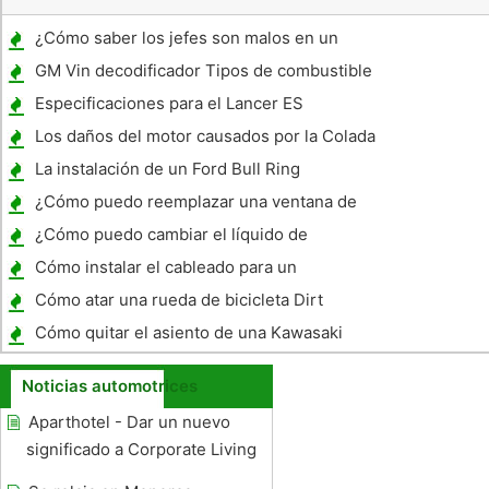
¿Cómo saber los jefes son malos en un
Oldsmobile Aurora
GM Vin decodificador Tipos de combustible
Especificaciones para el Lancer ES
Los daños del motor causados ​​por la Colada
de un refresco en el tanque de gas
La instalación de un Ford Bull Ring
¿Cómo puedo reemplazar una ventana de
cristal en un Crown Vic 1997?
¿Cómo puedo cambiar el líquido de
transmisión en un Nissan Pickup Truck
Cómo instalar el cableado para un
1997?
enganche de remolque en un Mercury
Cómo atar una rueda de bicicleta Dirt
Grand Marquis 1993
Cómo quitar el asiento de una Kawasaki
Vulcan 1986
Noticias automotrices
Aparthotel - Dar un nuevo
significado a Corporate Living