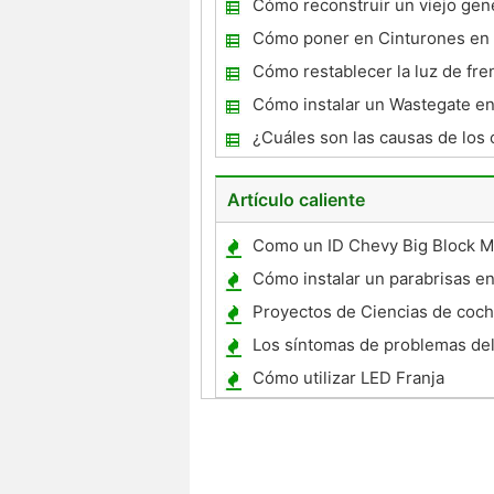
Cómo reconstruir un viejo gen
automático
Cómo poner en Cinturones e
1996 TI
Cómo restablecer la luz de fre
BMW 528i
Cómo instalar un Wastegate e
¿Cuáles son las causas de los 
batería corroídos?
Artículo caliente
Como un ID Chevy Big Block M
Cómo instalar un parabrisas 
Truck 1983
Proyectos de Ciencias de coc
eléctricos, con pilas
Los síntomas de problemas del
accionamiento
Cómo utilizar LED Franja