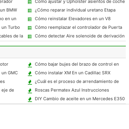
erador
Cómo ajustar y Upholster asientos de coche
n un BMW
¿Cómo reparar individual uretano Etapa
esmalte
no en un
Cómo reinstalar Elevadores en un V8
n un Turbo
Cómo reemplazar el controlador de Puerta
de espejo en un 2006 Ford F150
cables de la
Cómo detectar Aire solenoide de derivación
de un coche
otor
Cómo bajar bujes del brazo de control en
un BMW
en un GMC
Cómo instalar XM En un Cadillac SRX
hes
¿Cuál es el proceso de arrendamiento de
un coche?
 eje de
Roscas Permatex Azul Instrucciones
DIY Cambio de aceite en un Mercedes E350