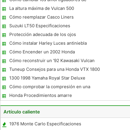
en solitario. Al igual que las máquinas más modernas , el
choque motocicleta
sistema eléctrico d
La altura máxima de Vulcan 500
Cómo reemplazar Casco Liners
Suzuki LT50 Especificaciones
Protección adecuada de los ojos
Cómo instalar Harley Luces antiniebla
Cómo Encender un 2002 Honda
Metropolitan
Cómo reconstruir un '92 Kawasaki Vulcan
500 Carburador
Tuneup Consejos para una Honda VTX 1800
1300 1998 Yamaha Royal Star Deluxe
Especificaciones
Cómo comprobar la compresión en una
CR80
Honda Procedimientos amarre
Artículo caliente
1976 Monte Carlo Especificaciones