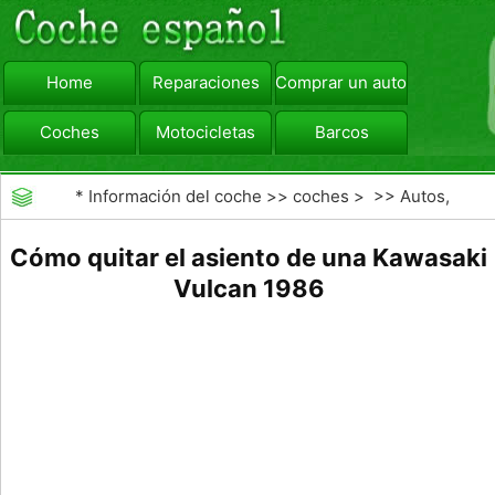
Home
Reparaciones
Comprar un automóvil
Coches
Motocicletas
Barcos
viajar
Camiones
*
Información del coche
>>
coches
> >>
Autos,
Autos
>>
Motocicletas
Cómo quitar el asiento de una Kawasaki
Vulcan 1986