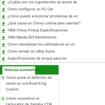
¿Cuáles son los ingredientes de aceite de
motor?
Cómo configurar un PC Car
¿Cómo puedo solucionar problemas de un
John Deere 750C Bulldozer?
¿Qué causa un Chevy Lumina para calentar?
1969 Chevy Pickup Especificaciones
1990 Mazda 929 Rendimiento
Cómo reemplazar los calibradores en un
1993 Mazda 929
Cómo vender en eBay Autos
Especificaciones de torque para los
casquillos principales en un Chevy 305
Noticias automotrices
1984
Cómo quitar el deflector de
viento en una Road King
Custom
Cómo reconstruir el
carburador de Yamaha YTM