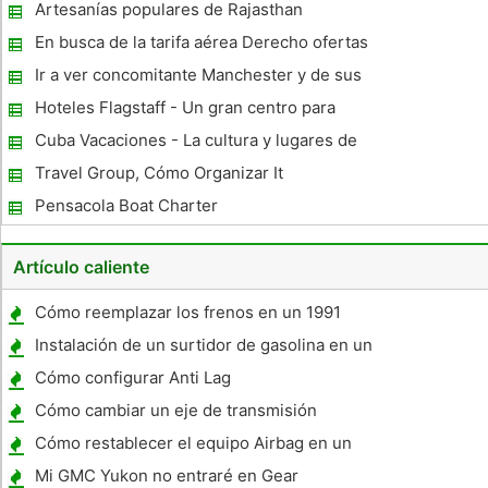
de esquí
Artesanías populares de Rajasthan
En busca de la tarifa aérea Derecho ofertas
más bajas y salida rápidos tiempos?
Ir a ver concomitante Manchester y de sus
bares de vinos sorprendentes
Hoteles Flagstaff - Un gran centro para
explorar el centro
Cuba Vacaciones - La cultura y lugares de
interés de La Habana
Travel Group, Cómo Organizar It
Pensacola Boat Charter
Artículo caliente
Cómo reemplazar los frenos en un 1991
Ford Aerostar
Instalación de un surtidor de gasolina en un
97 Chrysler Sebring LXi
Cómo configurar Anti Lag
Cómo cambiar un eje de transmisión
Cómo restablecer el equipo Airbag en un
Dodge Caravan 96
Mi GMC Yukon no entraré en Gear