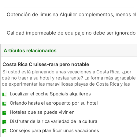
Obtención de limusina Alquiler complementos, menos el
Calidad impermeable de equipaje no debe ser ignorad
Artículos relacionados
Costa Rica Cruises-rara pero notable
Si usted está planeando unas vacaciones a Costa Rica, ¿por
qué no traer a su hotel y restaurante? La forma más agradable
de experimentar las maravillosas playas de Costa Rica y las
selvas tropicales costeros es de un crucero, y cuando usted
Localizar el coche Specials alquileres
se trata de un crucero de Costa Rica, llegar allí será una
Orlando hasta el aeropuerto por su hotel
Transportation Solutions
Hoteles que se puede vivir en
Disfrutar de la rica variedad de la cultura
Shoals Alabama
Consejos para planificar unas vacaciones