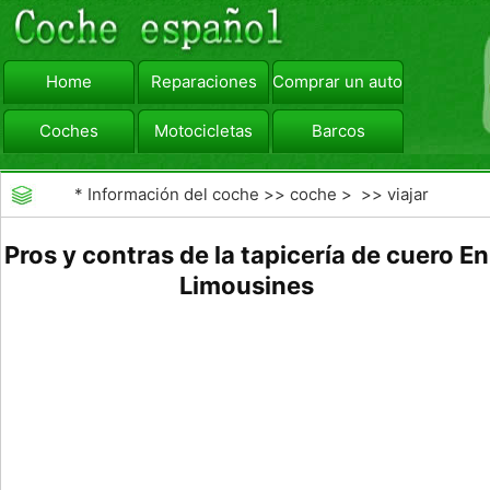
Home
Reparaciones
Comprar un automóvil
Coches
Motocicletas
Barcos
viajar
Camiones
*
Información del coche
>>
coche
> >>
viajar
Pros y contras de la tapicería de cuero En
Limousines