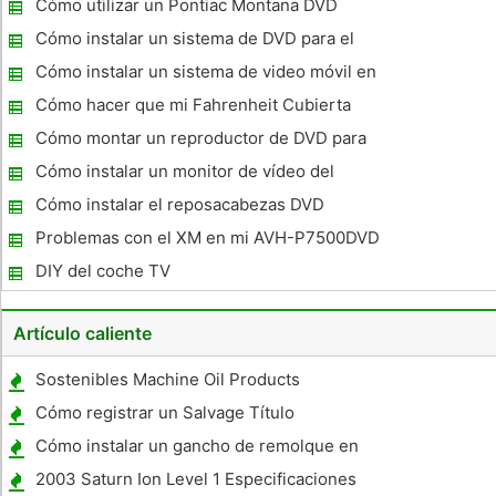
Cómo utilizar un Pontiac Montana DVD
Cómo instalar un sistema de DVD para el
coche
Cómo instalar un sistema de video móvil en
un coche
Cómo hacer que mi Fahrenheit Cubierta
iPod trabajo para todos los altavoces
Cómo montar un reproductor de DVD para
el reposacabezas
Cómo instalar un monitor de vídeo del
coche
Cómo instalar el reposacabezas DVD
Players
Problemas con el XM en mi AVH-P7500DVD
DIY del coche TV
Artículo caliente
Sostenibles Machine Oil Products
Cómo registrar un Salvage Título
Motocicleta en Nueva York
Cómo instalar un gancho de remolque en
un Nissan Xterra
2003 Saturn Ion Level 1 Especificaciones