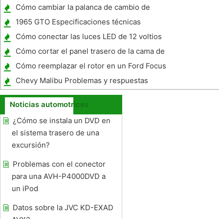
Cómo cambiar la palanca de cambio de
marchas en un Malibu 2005
1965 GTO Especificaciones técnicas
Cómo conectar las luces LED de 12 voltios
del cableado Auto
Cómo cortar el panel trasero de la cama de
un camión
Cómo reemplazar el rotor en un Ford Focus
Chevy Malibu Problemas y respuestas
Noticias automotrices
¿Cómo se instala un DVD en
el sistema trasero de una
excursión?
Problemas con el conector
para una AVH-P4000DVD a
un iPod
Datos sobre la JVC KD-EXAD