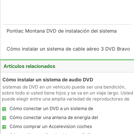
Pontiac Montana DVD de instalación del sistema
Cómo instalar un sistema de cable aéreo 3 DVD Bravo
Artículos relacionados
Cómo instalar un sistema de audio DVD
sistemas de DVD en un vehículo puede ser una bendición,
sobre todo si usted tiene hijos y se va en un viaje largo. Usted
puede elegir entre una amplia variedad de reproductores de
DVD. Hay jugadores flip-pantalla de DVD, pantalla LCD, o
Cómo conectar un DVD a un sistema de
jugadores en el tablero; elegir el que se adapte a su coche y e
navegación
Cómo conectar una antena de energía del
coche a un reproductor de DVD
Cómo comprar un Accelevision coches
reproductor de DVD