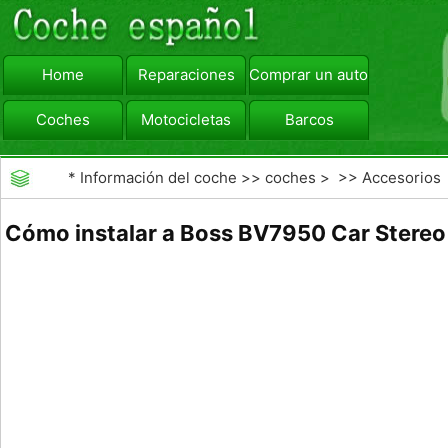
Home
Reparaciones
Comprar un automóvil
Coches
Motocicletas
Barcos
viajar
Camiones
*
Información del coche
>>
coches
> >>
Accesorios
Aftermarket
>>
Car DVD
Cómo instalar a Boss BV7950 Car Stereo