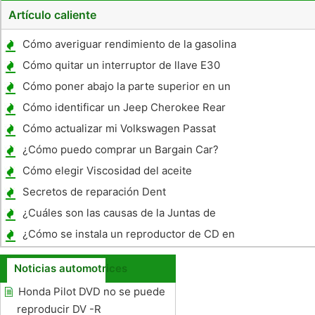
Artículo caliente
Cómo averiguar rendimiento de la gasolina
para un viaje
Cómo quitar un interruptor de llave E30
Cómo poner abajo la parte superior en un
Wrangler
Cómo identificar un Jeep Cherokee Rear
End
Cómo actualizar mi Volkswagen Passat
¿Cómo puedo comprar un Bargain Car?
Cómo elegir Viscosidad del aceite
Secretos de reparación Dent
¿Cuáles son las causas de la Juntas de
culata soplado en Cars?
¿Cómo se instala un reproductor de CD en
un Monte Carlo 2000?
Noticias automotrices
Honda Pilot DVD no se puede
reproducir DV -R