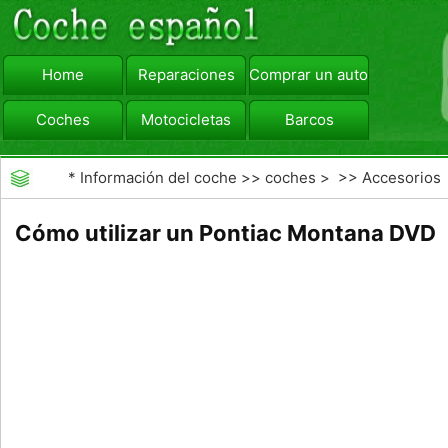
Home
Reparaciones
Comprar un automóvil
Coches
Motocicletas
Barcos
viajar
Camiones
*
Información del coche
>>
coches
> >>
Accesorios
Aftermarket
>>
Car DVD
Cómo utilizar un Pontiac Montana DVD