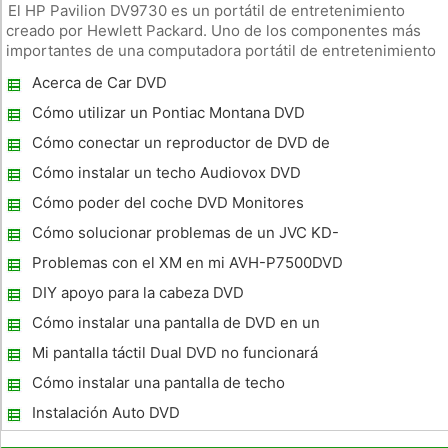
El HP Pavilion DV9730 es un portátil de entretenimiento
creado por Hewlett Packard. Uno de los componentes más
importantes de una computadora portátil de entretenimiento
es la tarjeta gráfica. Es responsable de la representación de
Acerca de Car DVD
imágenes y vídeo en movimiento en la pantalla del portátil. Si
va a
Cómo utilizar un Pontiac Montana DVD
Cómo conectar un reproductor de DVD de
Coches
Cómo instalar un techo Audiovox DVD
Cómo poder del coche DVD Monitores
Cómo solucionar problemas de un JVC KD-
ADV38 DVD
Problemas con el XM en mi AVH-P7500DVD
DIY apoyo para la cabeza DVD
Cómo instalar una pantalla de DVD en un
Dodge Durango 2008
Mi pantalla táctil Dual DVD no funcionará
Cómo instalar una pantalla de techo
Instalación Auto DVD