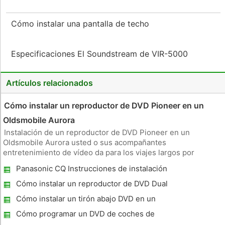
Cómo instalar una pantalla de techo
Especificaciones El Soundstream de VIR-5000
Artículos relacionados
Cómo instalar un reproductor de DVD Pioneer en un
Oldsmobile Aurora
Instalación de un reproductor de DVD Pioneer en un
Oldsmobile Aurora usted o sus acompañantes
entretenimiento de vídeo da para los viajes largos por
carretera. Para instalar el reproductor de DVD, es necesario
Panasonic CQ Instrucciones de instalación
conectar un equipo de soporte de DVD para el techo de su
VD6503U
Oldsmobile y deslice el reproduct
Cómo instalar un reproductor de DVD Dual
Cómo instalar un tirón abajo DVD en un
Chrysler Van
Cómo programar un DVD de coches de