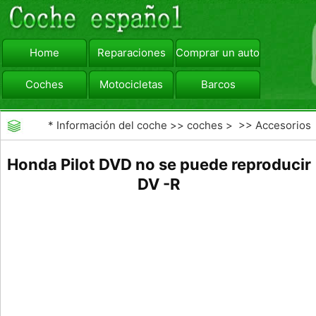
Home
Reparaciones
Comprar un automóvil
Coches
Motocicletas
Barcos
viajar
Camiones
*
Información del coche
>>
coches
> >>
Accesorios
Aftermarket
>>
Car DVD
Honda Pilot DVD no se puede reproducir
DV -R