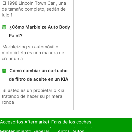
El 1998 Lincoln Town Car , una
de tamaño completo, sedán de
lujo f
¿Cómo Marbleize Auto Body
Paint?
Marbleizing su automóvil o
motocicleta es una manera de
crear un a
Cómo cambiar un cartucho
de filtro de aceite en un KIA
Si usted es un propietario Kia
tratando de hacer su primera
ronda
Accesorios Aftermarket
Fans de los coches
Seguro de Coche
Préstamos y Financiación
Mantenimiento General
Autos, Autos