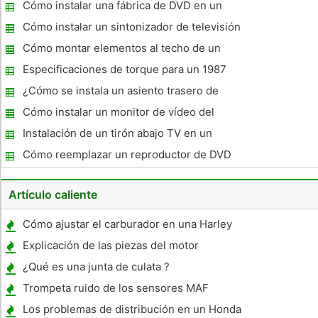
control remoto
Cómo instalar una fábrica de DVD en un
Toyota Sienna
Cómo instalar un sintonizador de televisión
en su coche
Cómo montar elementos al techo de un
Yukon XL
Especificaciones de torque para un 1987
L98
¿Cómo se instala un asiento trasero de
entretenimiento con DVD Sistema en
Cómo instalar un monitor de vídeo del
Tribeca?
coche
Instalación de un tirón abajo TV en un
coche
Cómo reemplazar un reproductor de DVD
en una Town & Country
Artículo caliente
Cómo ajustar el carburador en una Harley
Explicación de las piezas del motor
¿Qué es una junta de culata ?
Trompeta ruido de los sensores MAF
Los problemas de distribución en un Honda