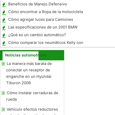
reparaciones
Motors
Beneficios de Manejo Defensivo
Cómo encontrar a Ropa de la motocicleta
del vintage
Cómo agregar luces para Camiones
Semirremolques
Las especificaciones de un 2001 BMW
325Ci
¿Qué es un cambio automático?
Cómo comparar los neumáticos Kelly con
neumáticos Continental
Noticias automotrices
La manera más barata de
conectar un receptor de
enganche en un Hyundai
Tiburon 2006
Cómo instalar cerraduras de
rueda
Vehículo efectos reductores