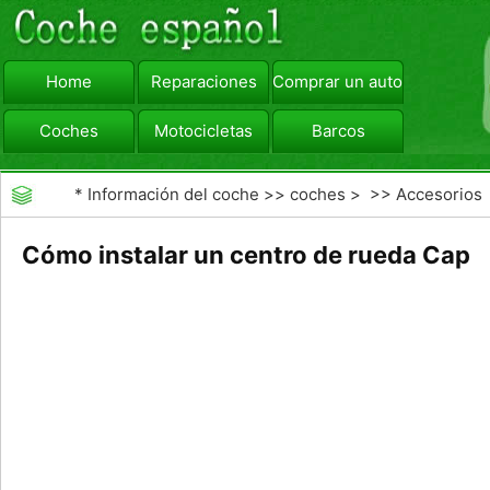
Home
Reparaciones
Comprar un automóvil
Coches
Motocicletas
Barcos
viajar
Camiones
*
Información del coche
>>
coches
> >>
Accesorios
Aftermarket
>>
Exterior Opciones Aftermarket
Cómo instalar un centro de rueda Cap