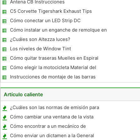
Antena CB Instrucciones
C5 Corvette Tigershark Exhaust Tips
Cómo conectar un LED Strip DC
Cómo instalar un enganche de remolque en
un Jeep Liberty
¿Cuáles son Altezza luces?
Los niveles de Window Tint
Cómo quitar traseras Muelles en Espiral
Cómo elegir la motocicleta Material del
asiento
Instrucciones de montaje de las barras
parachoques en un Jeep Grand Cherokee
Artículo caliente
¿Cuáles son las normas de emisión para
motocicletas BMW ?
Cómo cambiar una ventana de la vista
trasera de una camioneta Chevy
Cómo encontrar a un mecánico de
automóviles que es honesto con
Cómo enviar un dictamen a la General