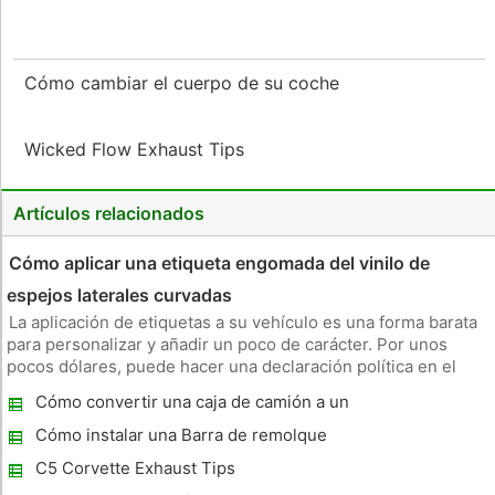
Cómo cambiar el cuerpo de su coche
Wicked Flow Exhaust Tips
Artículos relacionados
Cómo aplicar una etiqueta engomada del vinilo de
espejos laterales curvadas
La aplicación de etiquetas a su vehículo es una forma barata
para personalizar y añadir un poco de carácter. Por unos
pocos dólares, puede hacer una declaración política en el
mundo, invitar al coche detrás de usted para compartir una
Cómo convertir una caja de camión a un
risa, o simplemente añadir un poco de chispa a su viaje diario
plano
al
Cómo instalar una Barra de remolque
ajustable
C5 Corvette Exhaust Tips