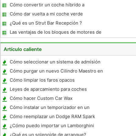
una Softail de Harley-Davidson
Cómo convertir un coche híbrido a
Cómo dar vuelta a mi coche verde
¿Qué es un Strut Bar Recepción ?
Las ventajas de los bloques de motores de
Artículo caliente
Cómo seleccionar un sistema de admisión
de aire frío
Cómo purgar un nuevo Cilindro Maestro en
un Astro Van
Cómo limpiar los faros opacos
Leyes de aparcamiento para coches
inteligentes en Europa
Cómo hacer Custom Car Wax
Cómo instalar un temporizador en un
Eclipse Turbo
Cómo reemplazar un Dodge RAM Spark
Plug 2008
¿Cómo puedo importar un Lamborghini
utiliza para Irlanda?
¿Qué es un solenoide de arranque?