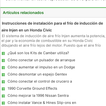
Artículos relacionados
Instrucciones de instalación para el frío de inducción de
aire Injen en un Honda Civic
El sistema de inducción de aire frío Injen aumenta la potencia,
el par y la economía de combustible en su Honda Civic
dibujando el aire frío lejos del motor. Puesto que el aire frío
es más denso que el aire caliente, que tiene más oxígeno
¿Qué son los Kits de Camber utiliza?
para quemar, lo que conduce a un mejor rendimiento.
Instalaci
Cómo conectar un pulsador de arranque
Botón
Cómo aumentar el impulso en un Dodge
Cummins 2002
Cómo desmontar un espejo Gentex
Cómo conectar el control de crucero a
Edelbrock Carb
1990 Corvette Ground Effects
Cómo mejorar la 1996 Nissan Sentra
Performance
Cómo instalar Vance & Hines Slip-ons en