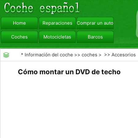
Home
Reparaciones
Comprar un automóvil
Coches
Motocicletas
Barcos
viajar
Camiones
*
Información del coche
>>
coches
> >>
Accesorios
Aftermarket
>>
Generales Actualizaciones Auto
Cómo montar un DVD de techo