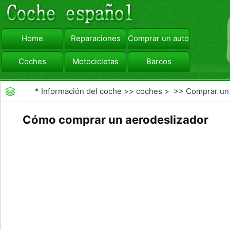
Home
Reparaciones
Comprar un automóvil
Coches
Motocicletas
Barcos
viajar
Camiones
*
Información del coche
>>
coches
> >>
Comprar un
automóvil
>>
Comprar Coche Nuevo
Cómo comprar un aerodeslizador