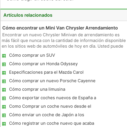
Artículos relacionados
Cómo encontrar un Mini Van Chrysler Arrendamiento
Encontrar un nuevo Chrysler Minivan de arrendamiento es
más fácil que nunca con la cantidad de información disponible
en los sitios web de automóviles de hoy en día. Usted puede
convertirse en un consumidor informado y experto en poco
Cómo comprar un SUV
tiempo con un poco de investigación. El mayor problema que
se le
Cómo comprar un Honda Odyssey
Especificaciones para el Mazda Carol
Cómo comprar un nuevo Porsche Cayenne
Cómo comprar una limusina
Cómo exportar coches nuevos de España a
los EE.UU.
Como Comprar un coche nuevo desde el
fabricante
Cómo enviar un coche de Japón a los
EE.UU.
Cómo registrar un coche nuevo que acaba