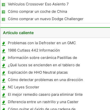
de comprar en Jacksonville, Florida
Vehículos Crossover Eso Asiento 7
Cómo comprar un coche de China
Cómo comprar un nuevo Dodge Challenger
Artículo caliente
Problemas con la Defroster en un GMC
Sierra 2001
1986 Cutlass 442 Información
Información sobre cerámica Pastillas de
Freno
¿Qué luces se encienden en el tablero de
un Honda Accord 2002 ?
Explicación de HHO Neutral placas
Cómo detectar problemas en una dirección
Estabilizador
NC Leyes Scooter
El mejor remedio casero para eliminar tinte
y el cine desde Windows
Diferencia entre un rastrillo y una Caster
Cómo quitar el óxido de una cadena de