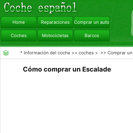
Home
Reparaciones
Comprar un automóvil
Coches
Motocicletas
Barcos
viajar
Camiones
*
Información del coche
>>
coches
> >>
Comprar un
automóvil
>>
Compra de Coches Basics
Cómo comprar un Escalade