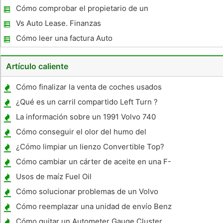
Cómo comprobar el propietario de un
Florida Tag coche
Vs Auto Lease. Finanzas
Cómo leer una factura Auto
Artículo caliente
Cómo finalizar la venta de coches usados ​​
en Massachusetts
¿Qué es un carril compartido Left Turn ?
La información sobre un 1991 Volvo 740
Cómo conseguir el olor del humo del
cigarrillo fuera de un coche
¿Cómo limpiar un lienzo Convertible Top?
Cómo cambiar un cárter de aceite en una F-
350
Usos de maíz Fuel Oil
Cómo solucionar problemas de un Volvo
S40 Turbo
Cómo reemplazar una unidad de envío Benz
C230 Fuel 1999
Cómo quitar un Autometer Gauge Cluster