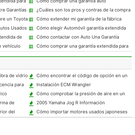
tendida para
Cómo comprar una garantía auto
tre Garantías
¿Cuáles son los pros y contras de la compra
ertificados?
de una garantía extendida coche nuevo?
bre un Toyota
Cómo extender mi garantía de la fábrica
Mazda
tos Usados ​​
Cómo elegir Automóvil garantía extendida
tendida de
Cómo contactar con Auto Una Garantía
 vehículo
Cómo comprar una garantía extendida para
un coche
bra de vidrio
Cómo encontrar el código de opción en un
Chevy Impala 1961
cencia para
Instalación ECM Wrangler
lico
Cómo comprobar la presión de aire en un
neumático en un Kia Spectra
arma de
2005 Yamaha Jog R Información
n
ior del
Cómo importar motores usados ​​japoneses
 de cámara