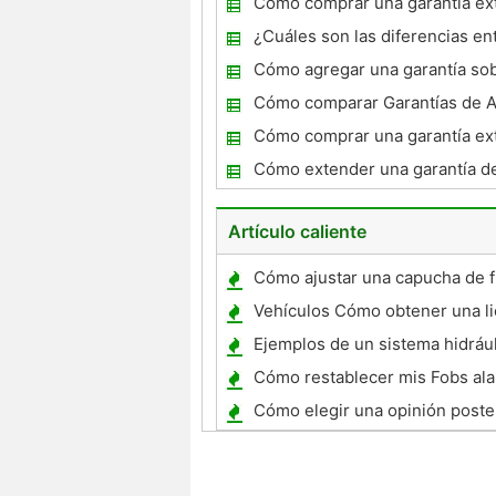
Cómo comprar una garantía ex
un coche
¿Cuáles son las diferencias en
De segunda mano y extendido c
Cómo agregar una garantía so
Cómo comparar Garantías de Au
Cómo comprar una garantía ex
GM
Cómo extender una garantía de
Artículo caliente
Cómo ajustar una capucha de fi
Vehículos Cómo obtener una li
la venta de autos usados ​​
Ejemplos de un sistema hidráu
Cómo restablecer mis Fobs al
coche para un Hyundai Tiburo
Cómo elegir una opinión poster
coche de repuesto del sistema