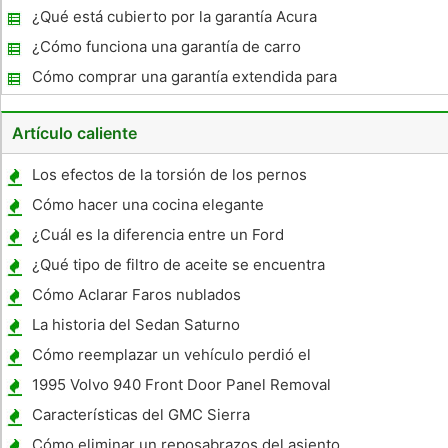
ampliado
¿Qué está cubierto por la garantía Acura
certificado?
¿Cómo funciona una garantía de carro
Cómo comprar una garantía extendida para
un coche
Artículo caliente
Los efectos de la torsión de los pernos
Cómo hacer una cocina elegante
lamentable
¿Cuál es la diferencia entre un Ford
Contour 1998 y 1998.5?
¿Qué tipo de filtro de aceite se encuentra
en un Focus 2003 ?
Cómo Aclarar Faros nublados
La historia del Sedan Saturno
Cómo reemplazar un vehículo perdió el
título en Kansas
1995 Volvo 940 Front Door Panel Removal
Características del GMC Sierra
Cómo eliminar un reposabrazos del asiento