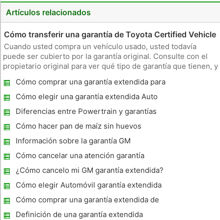
Artículos relacionados
Cómo transferir una garantía de Toyota Certified Vehicle
Cuando usted compra un vehículo usado, usted todavía
puede ser cubierto por la garantía original. Consulte con el
propietario original para ver qué tipo de garantía que tienen, y
si el Toyota todavía está cubierto, usted será capaz de
Cómo comprar una garantía extendida para
transferir la cobertura de la garantía para ti. Esto significa qu
un coche
Cómo elegir una garantía extendida Auto
Diferencias entre Powertrain y garantías
integrales
Cómo hacer pan de maíz sin huevos
Información sobre la garantía GM
Cómo cancelar una atención garantía
extendida Honda
¿Cómo cancelo mi GM garantía extendida?
Cómo elegir Automóvil garantía extendida
Cómo comprar una garantía extendida de
GM
Definición de una garantía extendida