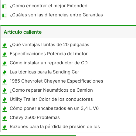
¿Cómo encontrar el mejor Extended
Warranty Company Auto
¿Cuáles son las diferencias entre Garantías
De segunda mano y extendido certificados?
Artículo caliente
¿Qué ventajas llantas de 20 pulgadas
cuentan con más de 18 pulgadas ?
Especificaciones Potencia del motor
Cómo instalar un reproductor de CD
Pioneer en un coche
Las técnicas para la Sanding Car
1985 Chevrolet Cheyenne Especificaciones
¿Cómo reparar Neumáticos de Camión
Utility Trailer Color de los conductores
Cómo poner encabezados en un 3,4 L V6
Camaro
Chevy 2500 Problemas
Razones para la pérdida de presión de los
neumáticos