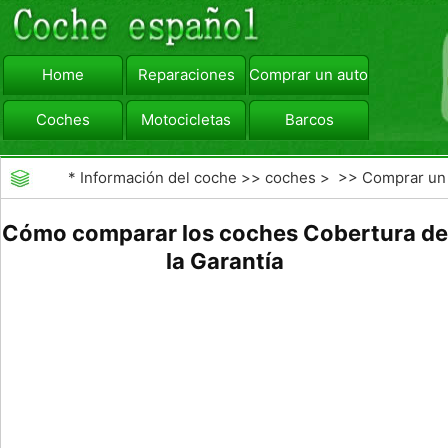
Home
Reparaciones
Comprar un automóvil
Coches
Motocicletas
Barcos
viajar
Camiones
*
Información del coche
>>
coches
> >>
Comprar un
automóvil
>>
Garantías de coches ampliado
Cómo comparar los coches Cobertura de
la Garantía