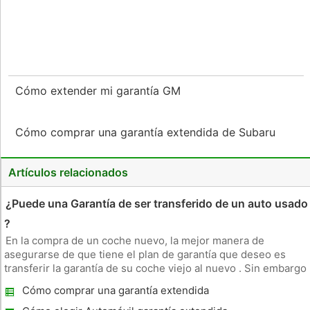
Cómo extender mi garantía GM
Cómo comprar una garantía extendida de Subaru
Artículos relacionados
¿Puede una Garantía de ser transferido de un auto usado
?
En la compra de un coche nuevo, la mejor manera de
asegurarse de que tiene el plan de garantía que deseo es
transferir la garantía de su coche viejo al nuevo . Sin embargo
, esto no es generalmente posible. Impresión de la bella
Cómo comprar una garantía extendida
garantías de coches suelen ser escritos de manera que la
Vespa
garantía no