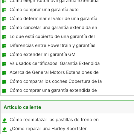
Cómo elegir Automóvil garantía extendida
Cómo comprar una garantía auto
Cómo determinar el valor de una garantía
extendida
Cómo cancelar una garantía extendida en
un coche
Lo que está cubierto de una garantía del
tren motriz ?
Diferencias entre Powertrain y garantías
integrales
Cómo extender mi garantía GM
Vs usados ​​certificados. Garantía Extendida
Acerca de General Motors Extensiones de
garantía debido a defectos
Cómo comparar los coches Cobertura de la
Garantía
Cómo comprar una garantía extendida de
GM
Artículo caliente
Cómo reemplazar las pastillas de freno en
un Sunfire
¿Cómo reparar una Harley Sportster