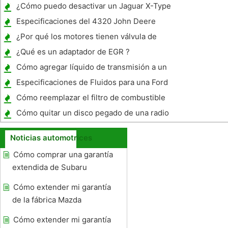
embrague
¿Cómo puedo desactivar un Jaguar X-Type
alarma silenciosa ?
Especificaciones del 4320 John Deere
Tractores
¿Por qué los motores tienen válvula de
ventilación Vuelve a la toma de aire?
¿Qué es un adaptador de EGR ?
Cómo agregar líquido de transmisión a un
Ford Probe 1996
Especificaciones de Fluidos para una Ford
Ranger 1995
Cómo reemplazar el filtro de combustible
en un Mustang V8 Engine 1991
Cómo quitar un disco pegado de una radio
Chevy
Noticias automotrices
Cómo comprar una garantía
extendida de Subaru
Cómo extender mi garantía
de la fábrica Mazda
Cómo extender mi garantía