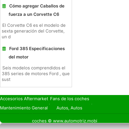
Cómo agregar Caballos de
fuerza a un Corvette C6
El Corvette C6 es el modelo de
sexta generación del Corvette,
un d
Ford 385 Especificaciones
del motor
Seis modelos comprendidos el
385 series de motores Ford , que
sust
Accesorios Aftermarket
Fans de los coches
Seguro de Coche
Préstamos y Financiación
Mantenimiento General
Autos, Autos
Seguridad Vial
Combustibles
coches © www.automotriz.mobi
Vender Mi Coche