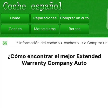
Home
Reparaciones
Comprar un automóvil
Coches
Motocicletas
Barcos
viajar
Camiones
*
Información del coche
>>
coches
> >>
Comprar un
automóvil
>>
Garantías de coches ampliado
¿Cómo encontrar el mejor Extended
Warranty Company Auto