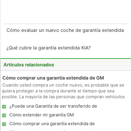
Cómo evaluar un nuevo coche de garantía extendida
¿Qué cubre la garantía extendida KIA?
Artículos relacionados
Cómo comprar una garantía extendida de GM
Cuando usted compra un coche nuevo, es probable que se
quiera proteger a la compra durante el tiempo que sea
posible. La mayoría de las personas que compran vehículos
nuevos o usados ​​de General Motors tendrán la opción de
¿Puede una Garantía de ser transferido de
inscribirse en el plan de garantía extendida de GM. La
un auto usado ?
cobertura de garantía
Cómo extender mi garantía GM
Cómo comprar una garantía extendida de
GM