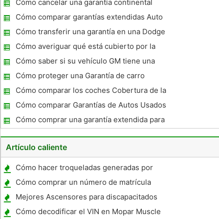
Cómo cancelar una garantía continental
Cómo comparar garantías extendidas Auto
Cómo transferir una garantía en una Dodge
Caravan 2005
Cómo averiguar qué está cubierto por la
garantía GM
Cómo saber si su vehículo GM tiene una
garantía
Cómo proteger una Garantía de carro
Cómo comparar los coches Cobertura de la
Garantía
Cómo comparar Garantías de Autos Usados ​​
Cómo comprar una garantía extendida para
un coche
Artículo caliente
Cómo hacer troqueladas generadas por
ordenador Tatuajes Auto
Cómo comprar un número de matrícula
Sustitución
Mejores Ascensores para discapacitados
Trucks
Cómo decodificar el VIN en Mopar Muscle