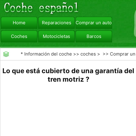
Home
Reparaciones
Comprar un automóvil
Coches
Motocicletas
Barcos
viajar
Camiones
*
Información del coche
>>
coches
> >>
Comprar un
automóvil
>>
Garantías de coches ampliado
Lo que está cubierto de una garantía del
tren motriz ?