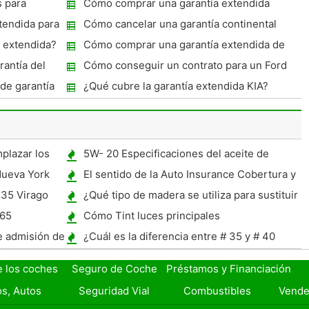
s para
Cómo comprar una garantía extendida
Honda
tendida para
Cómo cancelar una garantía continental
 extendida?
Cómo comprar una garantía extendida de
automóviles
rantía del
Cómo conseguir un contrato para un Ford
ESP
de garantía
¿Qué cubre la garantía extendida KIA?
plazar los
5W- 20 Especificaciones del aceite de
motor para Ford y General Motors
Nueva York
El sentido de la Auto Insurance Cobertura y
límites
535 Virago
¿Qué tipo de madera se utiliza para sustituir
Stringers en un barco?
965
Cómo Tint luces principales
e admisión de
¿Cuál es la diferencia entre # 35 y # 40
Chain Chain?
e los coches
Seguro de Coche
Préstamos y Financiación
s, Autos
Seguridad Vial
Combustibles
Vende