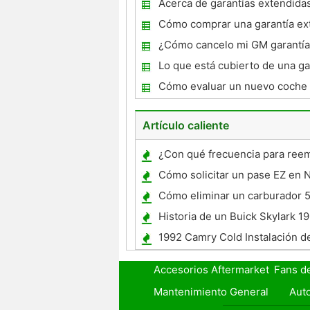
Acerca de garantías extendida
Coches
Cómo comprar una garantía ex
un coche
¿Cómo cancelo mi GM garantía
Lo que está cubierto de una ga
tren motriz ?
Cómo evaluar un nuevo coche 
extendida
Artículo caliente
¿Con qué frecuencia para reem
rotores de freno
Cómo solicitar un pase EZ en 
Cómo eliminar un carburador 
Historia de un Buick Skylark 1
1992 Camry Cold Instalación d
aire
Accesorios Aftermarket
Fans d
Mantenimiento General
Auto