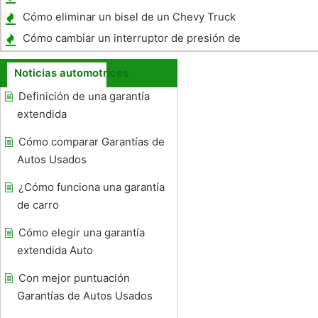
transmisión de un Dodge Dakota 93
Cómo eliminar un bisel de un Chevy Truck
1971
Cómo cambiar un interruptor de presión de
aceite en un 2002 Mazda B3000
Noticias automotrices
Definición de una garantía
extendida
Cómo comparar Garantías de
Autos Usados ​​
¿Cómo funciona una garantía
de carro
Cómo elegir una garantía
extendida Auto
Con mejor puntuación
Garantías de Autos Usados ​​