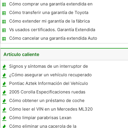
Subaru
Cómo comprar una garantía extendida en
un Auto Usado
Cómo transferir una garantía de Toyota
Certified Vehicle
Cómo extender mi garantía de la fábrica
Mazda
Vs usados ​​certificados. Garantía Extendida
Cómo cancelar una garantía extendida Auto
Artículo caliente
Signos y síntomas de un interruptor de
encendido defectuoso en un Honda Accord
¿Cómo asegurar un vehículo recuperado
1996
Pontiac Aztek Información del Vehículo
2005 Corolla Especificaciones ruedas
Cómo obtener un préstamo de coche
después de una recuperación de la
Cómo leer el VIN en un Mercedes ML320
posesión
Cómo limpiar parabrisas Lexan
Cómo eliminar una cacerola de la