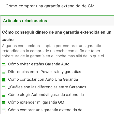
Cómo comprar una garantía extendida de GM
Artículos relacionados
Cómo conseguir dinero de una garantía extendida en un
coche
Algunos consumidores optan por comprar una garantía
extendida en la compra de un coche con el fin de tener
cobertura de la garantía en el coche más allá de lo que el
fabricante ofrece o para cubrir un automóvil usado que ya no
Cómo evitar estafas Garantía Auto
viene con una garantía del fabricante. Si el comercio-in o
vender el coch
Diferencias entre Powertrain y garantías
integrales
Cómo contactar con Auto Una Garantía
¿Cuáles son las diferencias entre Garantías
De segunda mano y extendido certificados?
Cómo elegir Automóvil garantía extendida
Cómo extender mi garantía GM
Cómo comprar una garantía extendida de