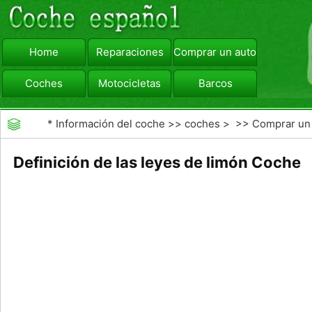
Home
Reparaciones
Comprar un automóvil
Coches
Motocicletas
Barcos
viajar
Camiones
*
Información del coche
>>
coches
> >>
Comprar un
automóvil
>>
Garantías de coches ampliado
Definición de las leyes de limón Coche