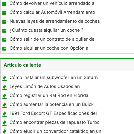
carro
Cómo devolver un vehículo arrendado a
Chrysler
Cómo calcular Automóvil Arrendamiento
valores residuales
Nuevas leyes de arrendamiento de coches
¿Cuánto cuesta alquilar un coche ?
Cómo salir de un contrato de alquiler de
coches
Cómo alquilar un coche con Opción a
Compra
Artículo caliente
Cómo instalar un subwoofer en un Saturn
Ion 2007
Leyes Limón de Autos Usados ​​en
Massachusetts
Cómo registrar un Rat Rod en Florida
Cómo aumentar la potencia en un Buick
LaCrosse Super
1991 Ford Escort GT Especificaciones del
aceite
Cómo encontrar piezas de repuesto Turbo
Cómo eludir un convertidor catalítico en un