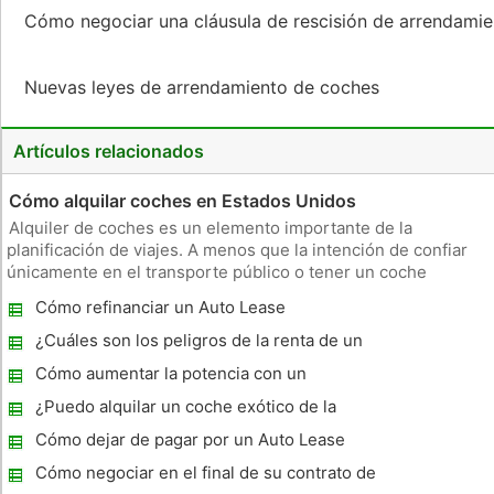
Cómo negociar una cláusula de rescisión de arrendami
Nuevas leyes de arrendamiento de coches
Artículos relacionados
Cómo alquilar coches en Estados Unidos
Alquiler de coches es un elemento importante de la
planificación de viajes. A menos que la intención de confiar
únicamente en el transporte público o tener un coche
prestado a su destino, usted tendrá que alquilar un vehículo
Cómo refinanciar un Auto Lease
para desplazarse. Alquiler de coches también son útiles si su
coche está s
¿Cuáles son los peligros de la renta de un
coche?
Cómo aumentar la potencia con un
turbocompresor
¿Puedo alquilar un coche exótico de la
semana en Australia ?
Cómo dejar de pagar por un Auto Lease
Cómo negociar en el final de su contrato de