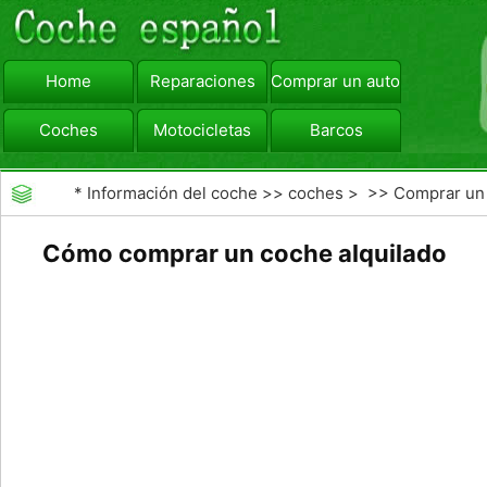
Home
Reparaciones
Comprar un automóvil
Coches
Motocicletas
Barcos
viajar
Camiones
*
Información del coche
>>
coches
> >>
Comprar un
automóvil
>>
Arrendamiento Buyout
Cómo comprar un coche alquilado