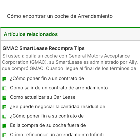
Cómo encontrar un coche de Arrendamiento
Artículos relacionados
GMAC SmartLease Recompra Tips
Si usted alquila un coche con General Motors Acceptance
Corporation (GMAC), su SmartLease es administrado por Ally,
que compró GMAC. Cuando llegue al final de los términos de
arrendamiento, debe tomar la decisión de mantener el coche
¿Cómo poner fin a un contrato de
y volver a comprar (comprar a) el arrendamiento o la compra
arrendamiento de coches debido a la
o arre
Cómo salir de un contrato de arrendamiento
muerte
de coches
Cómo actualizar su Car Lease
¿Se puede negociar la cantidad residual de
un BMW coche alquilado?
¿Cómo poner fin a su contrato de
arrendamiento de automóviles
Es la compra de su coche fuera de
arrendamiento una buena idea?
Cómo refinanciar un arrendamiento Infiniti