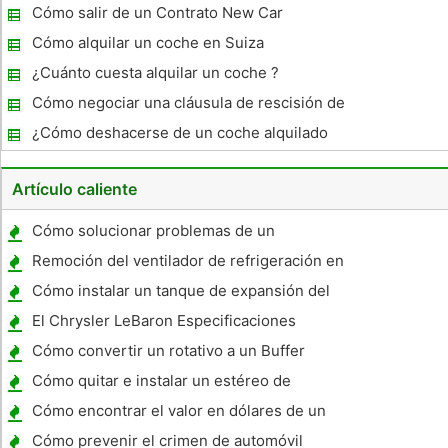
Cómo salir de un Contrato New Car
Cómo alquilar un coche en Suiza
¿Cuánto cuesta alquilar un coche ?
Cómo negociar una cláusula de rescisión de
arrendamiento
¿Cómo deshacerse de un coche alquilado
Artículo caliente
Cómo solucionar problemas de un
ventilador soplador no funciona
Remoción del ventilador de refrigeración en
un Dodge Camión 2001
Cómo instalar un tanque de expansión del
refrigerante en el 2000 BMW 323i
El Chrysler LeBaron Especificaciones
Cómo convertir un rotativo a un Buffer
Orbital
Cómo quitar e instalar un estéreo de
automóvil
Cómo encontrar el valor en dólares de un
Camping Remolque
Cómo prevenir el crimen de automóvil