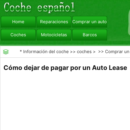
Home
Reparaciones
Comprar un automóvil
Coches
Motocicletas
Barcos
viajar
Camiones
*
Información del coche
>>
coches
> >>
Comprar un
automóvil
>>
Arrendamiento Buyout
Cómo dejar de pagar por un Auto Lease