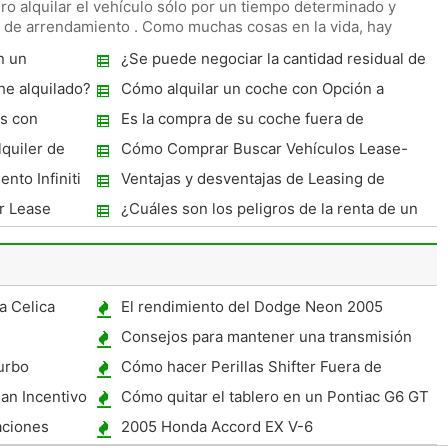
pero alquilar el vehículo sólo por un tiempo determinado y
o de arrendamiento . Como muchas cosas en la vida, hay
n un
¿Se puede negociar la cantidad residual de
un BMW coche alquilado?
e alquilado?
Cómo alquilar un coche con Opción a
Compra
s con
Es la compra de su coche fuera de
arrendamiento una buena idea?
lquiler de
Cómo Comprar Buscar Vehículos Lease-
End
nto Infiniti
Ventajas y desventajas de Leasing de
coches
r Lease
¿Cuáles son los peligros de la renta de un
coche?
a Celica
El rendimiento del Dodge Neon 2005
Consejos para mantener una transmisión
manual
urbo
Cómo hacer Perillas Shifter Fuera de
madera
an Incentivo
Cómo quitar el tablero en un Pontiac G6 GT
aciones
2005 Honda Accord EX V-6