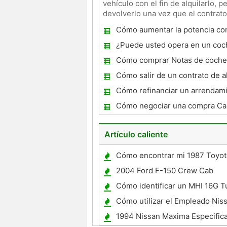
vehículo con el fin de alquilarlo, 
devolverlo una vez que el contrat
ventajas y desventajas en este
Cómo aumentar la potencia co
turbocompresor
¿Puede usted opera en un coch
Cómo comprar Notas de coche
descuento
Cómo salir de un contrato de a
coches
Cómo refinanciar un arrendamie
Cómo negociar una compra Ca
Artículo caliente
Cómo encontrar mi 1987 Toyot
Especificaciones
2004 Ford F-150 Crew Cab
Especificaciones
Cómo identificar un MHI 16G T
Cómo utilizar el Empleado Niss
Descuento
1994 Nissan Maxima Especific