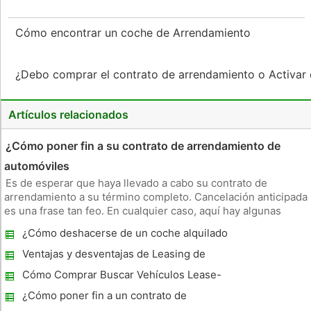
Cómo encontrar un coche de Arrendamiento
¿Debo comprar el contrato de arrendamiento o Activar
Artículos relacionados
¿Cómo poner fin a su contrato de arrendamiento de
automóviles
Es de esperar que haya llevado a cabo su contrato de
arrendamiento a su término completo. Cancelación anticipada
es una frase tan feo. En cualquier caso, aquí hay algunas
opciones para usted. Cosas que necesitará Una copia del
¿Cómo deshacerse de un coche alquilado
contrato de arrendamiento Préstamo Ver Más instrucciones 1
Leer su c
Ventajas y desventajas de Leasing de
coches
Cómo Comprar Buscar Vehículos Lease-
End
¿Cómo poner fin a un contrato de