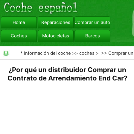
Home
Reparaciones
Comprar un automóvil
Coches
Motocicletas
Barcos
viajar
Camiones
*
Información del coche
>>
coches
> >>
Comprar un
automóvil
>>
Arrendamiento Buyout
¿Por qué un distribuidor Comprar un
Contrato de Arrendamiento End Car?