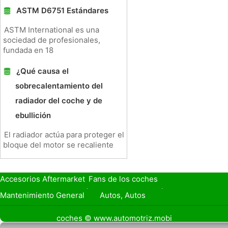
ASTM D6751 Estándares
ASTM International es una
sociedad de profesionales,
fundada en 18
¿Qué causa el
sobrecalentamiento del
radiador del coche y de
ebullición
El radiador actúa para proteger el
bloque del motor se recaliente
Accesorios Aftermarket
Fans de los coches
Seguro de Coche
Préstamos y Financiación
Mantenimiento General
Autos, Autos
Seguridad Vial
Combustibles
coches © www.automotriz.mobi
Vender Mi Coche