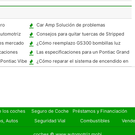
coche en arrendamiento End
Pro
Car Amp Solución de problemas
Automotriz
Consejos para quitar tuercas de Stripped
pes mercado
¿Cómo reemplazo GS300 bombillas luz
trasera?
caciones
Las especificaciones para un Pontiac Grand
Prix
Pontiac Vibe
¿Cómo reparar el sistema de encendido en
una Yamaha PW50
e los coches
Seguro de Coche
Préstamos y Financiación
s, Autos
Seguridad Vial
Combustibles
Vende
coches © www.automotriz.mobi