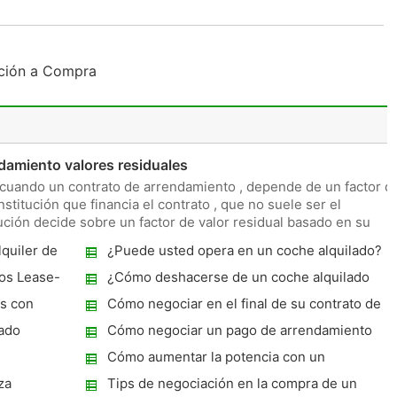
pción a Compra
damiento valores residuales
 , cuando un contrato de arrendamiento , depende de un factor d
nstitución que financia el contrato , que no suele ser el
ución decide sobre un factor de valor residual basado en su
lquiler de
¿Puede usted opera en un coche alquilado?
os Lease-
¿Cómo deshacerse de un coche alquilado
s con
Cómo negociar en el final de su contrato de
carro
ado
Cómo negociar un pago de arrendamiento
Auto
Cómo aumentar la potencia con un
coche?
turbocompresor
za
Tips de negociación en la compra de un