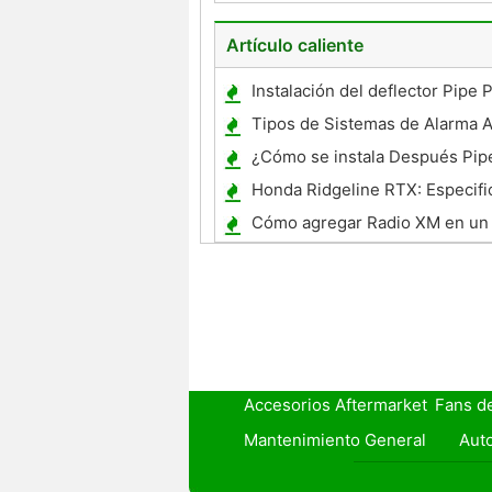
Artículo caliente
Instalación del deflector Pipe 
Tipos de Sistemas de Alarma 
¿Cómo se instala Después Pi
sobre una Harley Classic?
Honda Ridgeline RTX: Especifi
Cómo agregar Radio XM en un 
2008
Accesorios Aftermarket
Fans d
Mantenimiento General
Auto