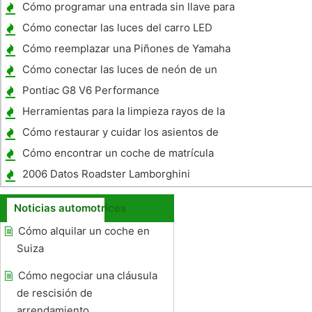
Cómo programar una entrada sin llave para
una Chevrolet Silverado 1999
Cómo conectar las luces del carro LED
Cómo reemplazar una Piñones de Yamaha
YZ450
Cómo conectar las luces de neón de un
coche
Pontiac G8 V6 Performance
Herramientas para la limpieza rayos de la
rueda
Cómo restaurar y cuidar los asientos de
cuero
Cómo encontrar un coche de matrícula
2006 Datos Roadster Lamborghini
Murcielago
Noticias automotrices
Cómo alquilar un coche en
Suiza
Cómo negociar una cláusula
de rescisión de
arrendamiento