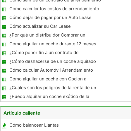
vencimiento del contrato. Por lo general, la muerte del
de coches
arrendatario
Cómo calcular los costos de arrendamiento
Cómo dejar de pagar por un Auto Lease
Cómo actualizar su Car Lease
¿Por qué un distribuidor Comprar un
Contrato de Arrendamiento End Car?
Cómo alquilar un coche durante 12 meses
¿Cómo poner fin a un contrato de
arrendamiento de coches debido a la
¿Cómo deshacerse de un coche alquilado
muerte
Cómo calcular Automóvil Arrendamiento
valores residuales
Cómo alquilar un coche con Opción a
Compra
¿Cuáles son los peligros de la renta de un
coche?
¿Puedo alquilar un coche exótico de la
semana en Australia ?
Artículo caliente
Cómo balancear Llantas