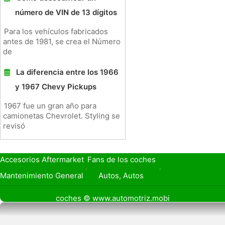
número de VIN de 13 dígitos
Para los vehículos fabricados
antes de 1981, se crea el Número
de
La diferencia entre los 1966
y 1967 Chevy Pickups
1967 fue un gran año para
camionetas Chevrolet. Styling se
revisó
Accesorios Aftermarket
Fans de los coches
Seguro de Coche
Préstamos y Financiación
Mantenimiento General
Autos, Autos
Seguridad Vial
Combustibles
coches © www.automotriz.mobi
Vender Mi Coche