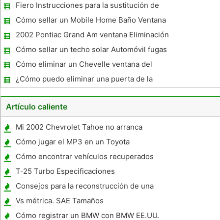
Fiero Instrucciones para la sustitución de
parabrisas
Cómo sellar un Mobile Home Baño Ventana
2002 Pontiac Grand Am ventana Eliminación
Side
Cómo sellar un techo solar Automóvil fugas
Cómo eliminar un Chevelle ventana del
cuarto trasero '67
¿Cómo puedo eliminar una puerta de la
ventana de un 1983 GMC?
Artículo caliente
Mi 2002 Chevrolet Tahoe no arranca
Cómo jugar el MP3 en un Toyota
Landcruiser
Cómo encontrar vehículos recuperados
T-25 Turbo Especificaciones
Consejos para la reconstrucción de una
transmisión 4L60E
Vs métrica. SAE Tamaños
Cómo registrar un BMW con BMW EE.UU.