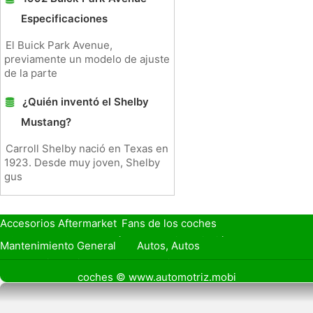
Especificaciones
El Buick Park Avenue,
previamente un modelo de ajuste
de la parte
¿Quién inventó el Shelby
Mustang?
Carroll Shelby nació en Texas en
1923. Desde muy joven, Shelby
gus
Accesorios Aftermarket
Fans de los coches
Seguro de Coche
Préstamos y Financiación
Mantenimiento General
Autos, Autos
Seguridad Vial
Combustibles
coches © www.automotriz.mobi
Vender Mi Coche