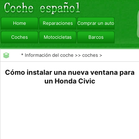
Home
Reparaciones
Comprar un automóvil
Coches
Motocicletas
Barcos
viajar
Camiones
*
Información del coche
>>
coches
>
>>
Reparaciones
>>
Reparación de Lunas
Cómo instalar una nueva ventana para
un Honda Civic