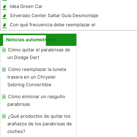
de servicio
Idea Green Car
Silverado Center Saltar Guía Desmontaje
del asiento
Con qué frecuencia debe reemplazar el
líquido Dirección Asistida?
Noticias automotrices
Cómo quitar el parabrisas de
un Dodge Dart
Cómo reemplazar la luneta
trasera en un Chrysler
Sebring Convertible
Cómo eliminar un rasguño
parabrisas
¿Qué productos de quitar los
arañazos de los parabrisas de
coches?