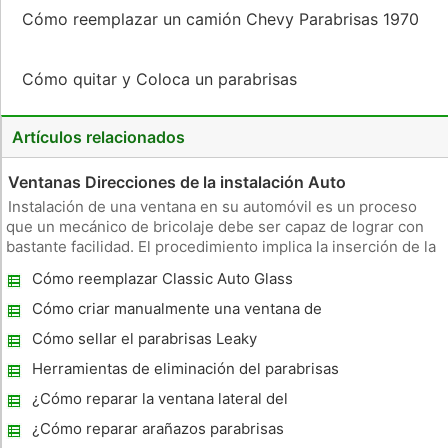
Cómo reemplazar un camión Chevy Parabrisas 1970
Cómo quitar y Coloca un parabrisas
Artículos relacionados
Ventanas Direcciones de la instalación Auto
Instalación de una ventana en su automóvil es un proceso
que un mecánico de bricolaje debe ser capaz de lograr con
bastante facilidad. El procedimiento implica la inserción de la
nueva ventana de vidrio en el marco de la ventana y el vidrio
Cómo reemplazar Classic Auto Glass
de conexión segura al regulador de la ventana. El procedimi
Cómo criar manualmente una ventana de
energía
Cómo sellar el parabrisas Leaky
Herramientas de eliminación del parabrisas
¿Cómo reparar la ventana lateral del
conductor trasero Stuck
¿Cómo reparar arañazos parabrisas