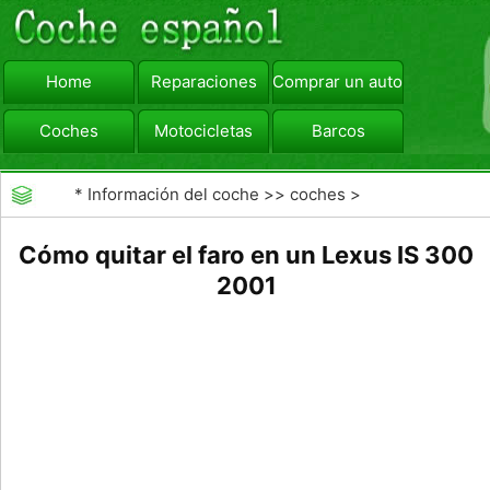
Home
Reparaciones
Comprar un automóvil
Coches
Motocicletas
Barcos
viajar
Camiones
*
Información del coche
>>
coches
>
>>
Reparaciones
>>
Reparaciones Generales
Cómo quitar el faro en un Lexus IS 300
2001