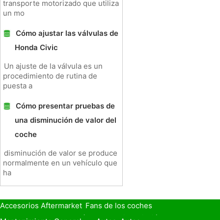
transporte motorizado que utiliza
un mo
Cómo ajustar las válvulas de
Honda Civic
Un ajuste de la válvula es un
procedimiento de rutina de
puesta a
Cómo presentar pruebas de
una disminución de valor del
coche
disminución de valor se produce
normalmente en un vehículo que
ha
Accesorios Aftermarket
Fans de los coches
Seguro de Coche
Préstamos y Financiación