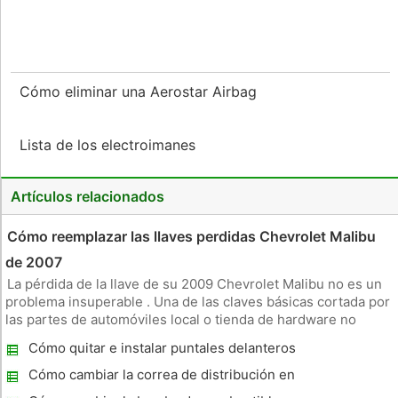
Cómo eliminar una Aerostar Airbag
Lista de los electroimanes
Artículos relacionados
Cómo reemplazar las llaves perdidas Chevrolet Malibu
de 2007
La pérdida de la llave de su 2009 Chevrolet Malibu no es un
problema insuperable . Una de las claves básicas cortada por
las partes de automóviles local o tienda de hardware no
funcionará porque los vehículos nuevos están equipados con
Cómo quitar e instalar puntales delanteros
llaves de transponder . El microchip en la clave de
en un Nissan 300ZX
transpondedo
Cómo cambiar la correa de distribución en
un Rodeo 1998