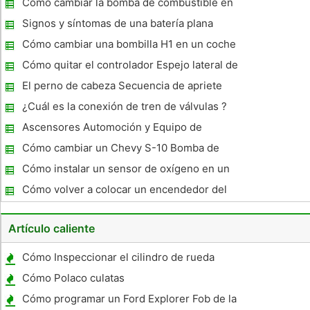
Cómo cambiar la bomba de combustible en
un Ford Explorer 1993
Signos y síntomas de una batería plana
Cómo cambiar una bombilla H1 en un coche
Cómo quitar el controlador Espejo lateral de
un Nissan Murano
El perno de cabeza Secuencia de apriete
para un motor de 2.5 litros de Subaru
¿Cuál es la conexión de tren de válvulas ?
Ascensores Automoción y Equipo de
Equilibrio
Cómo cambiar un Chevy S-10 Bomba de
combustible Blazer
Cómo instalar un sensor de oxígeno en un
contorno de Ford 1997
Cómo volver a colocar un encendedor del
coche adaptador de enchufe
Artículo caliente
Cómo Inspeccionar el cilindro de rueda
Cómo Polaco culatas
Cómo programar un Ford Explorer Fob de la