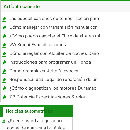
Artículo caliente
Las especificaciones de temporización para
un Chevy 427
Cómo manejar con transmisión manual con
un pie izquierdo roto
¿Cómo puedo cambiar el Filtro de aire en mi
2003 Honda Accord?
VW Kombi Especificaciones
Cómo arreglar con Alquiler de coches Daño
Instrucciones para programar un Honda
Ridgeline llave FOB
Cómo reemplazar Jetta Altavoces
Responsabilidad Legal de reparación de un
coche personal utilizado para el trabajo
¿Cómo diagnostican los motores Duramax
7,3 Potencia Especificaciones Stroke
Noticias automotrices
¿Puede usted asegurar un
coche de matrícula británica