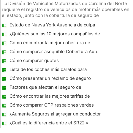
La División de Vehículos Motorizados de Carolina del Norte
requiere el registro de vehículos de motor más operables en
el estado, junto con la cobertura de seguro de
responsabilidad civil. Usted no necesita una licencia de
Estado de Nueva York Ausencia de culpa
conducir para asegurar su vehículo, pero se debe mantener la
Reglas del seguro de coche
cobertura de seg
¿Quiénes son las 10 mejores compañías de
seguros de automóviles?
Cómo encontrar la mejor cobertura de
seguro de coche para usted
Cómo comparar asequible Cobertura Auto
Cómo comparar quotes
Lista de los coches más baratos para
asegurar
Cómo presentar un reclamo de seguro
Factores que afectan el seguro de
automóvil
Cómo encontrar las mejores tarifas de
seguro de automóvil en Oregon
Cómo comparar CTP resbalones verdes
seguros
¿Aumenta Seguros al agregar un conductor
de 17 años?
¿Cuál es la diferencia entre el SR22 y
responsabilidad civil del automóvil?