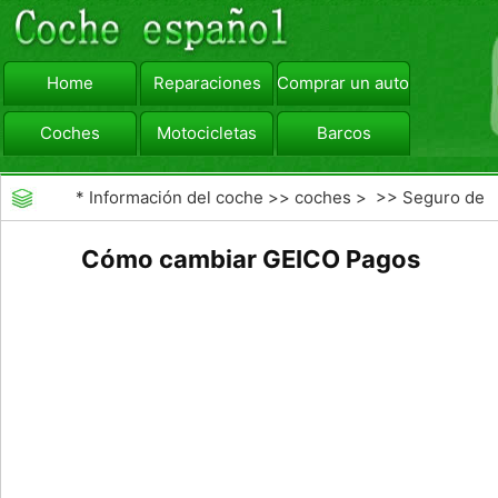
Home
Reparaciones
Comprar un automóvil
Coches
Motocicletas
Barcos
viajar
Camiones
*
Información del coche
>>
coches
> >>
Seguro de
Coche
>>
compañías de seguros de coche
Cómo cambiar GEICO Pagos