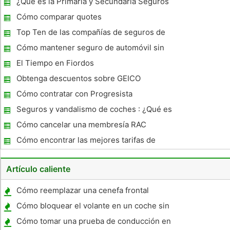
¿Qué es la Primaria y Secundaria Seguros
controlador?
Cómo comparar quotes
Top Ten de las compañías de seguros de
automóviles
Cómo mantener seguro de automóvil sin
tener una licencia de conducir en Carolina
El Tiempo en Fiordos
del Norte
Obtenga descuentos sobre GEICO
Cómo contratar con Progresista
Seguros y vandalismo de coches : ¿Qué es
un Reclamo Fault
Cómo cancelar una membresía RAC
Cómo encontrar las mejores tarifas de
seguro de automóvil en Oregon
Artículo caliente
Cómo reemplazar una cenefa frontal
inferior de la S - 10
Cómo bloquear el volante en un coche sin
herramientas especiales
Cómo tomar una prueba de conducción en