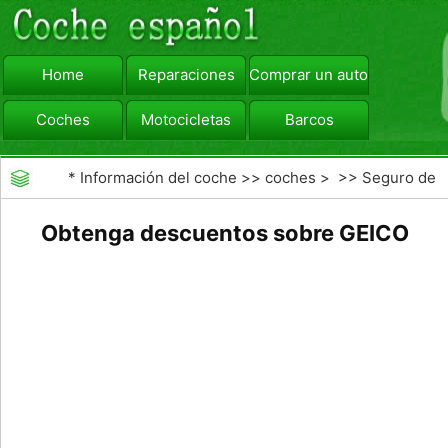
Home
Reparaciones
Comprar un automóvil
Coches
Motocicletas
Barcos
viajar
Camiones
*
Información del coche
>>
coches
> >>
Seguro de
Coche
>>
compañías de seguros de coche
Obtenga descuentos sobre GEICO