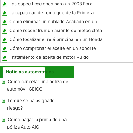
un coche nuevo
Las especificaciones para un 2008 Ford
F150
La capacidad de remolque de la Primera
Generación Jeep Libertad
Cómo eliminar un nublado Acabado en un
parabrisas
Cómo reconstruir un asiento de motocicleta
Cómo localizar el relé principal en un Honda
Civic 1994
Cómo comprobar el aceite en un soporte
lateral o motocicleta en posición vertical
Tratamiento de aceite de motor Ruido
Noticias automotrices
Cómo cancelar una póliza de
automóvil GEICO
Lo que se ha asignado
riesgo?
Cómo pagar la prima de una
póliza Auto AIG