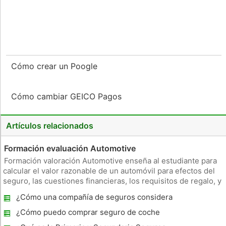
Cómo crear un Poogle
Cómo cambiar GEICO Pagos
Artículos relacionados
Formación evaluación Automotive
Formación valoración Automotive enseña al estudiante para
calcular el valor razonable de un automóvil para efectos del
seguro, las cuestiones financieras, los requisitos de regalo, y
los propósitos de reventa. Tasadores de automóviles más
¿Cómo una compañía de seguros considera
especializados son contratados por las empresas de
un valor de carro
automóvile
¿Cómo puedo comprar seguro de coche
asequible en Colorado?