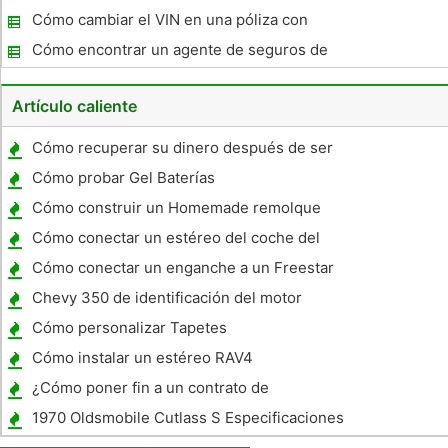
asequible en Colorado?
Cómo cambiar el VIN en una póliza con
Allstate
Cómo encontrar un agente de seguros de
coches Savvy
Artículo caliente
Cómo recuperar su dinero después de ser
sustraídos
Cómo probar Gel Baterías
Cómo construir un Homemade remolque
cerrado
Cómo conectar un estéreo del coche del
mazo de cables
Cómo conectar un enganche a un Freestar
Chevy 350 de identificación del motor
Cómo personalizar Tapetes
Cómo instalar un estéreo RAV4
¿Cómo poner fin a un contrato de
arrendamiento de vehículos Early
1970 Oldsmobile Cutlass S Especificaciones