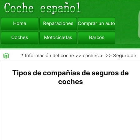
Home
Reparaciones
Comprar un automóvil
Coches
Motocicletas
Barcos
viajar
Camiones
*
Información del coche
>>
coches
> >>
Seguro de
Coche
>>
compañías de seguros de coche
Tipos de compañías de seguros de
coches