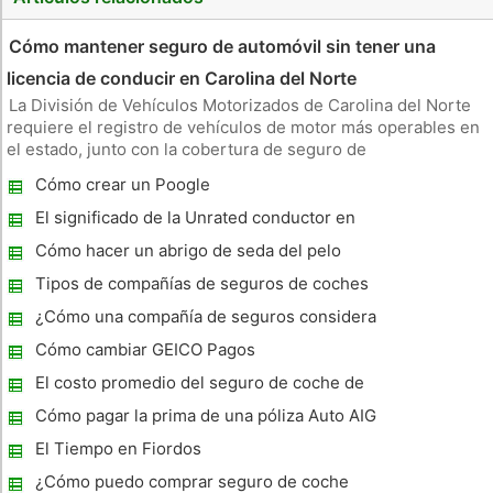
Cómo mantener seguro de automóvil sin tener una
licencia de conducir en Carolina del Norte
La División de Vehículos Motorizados de Carolina del Norte
requiere el registro de vehículos de motor más operables en
el estado, junto con la cobertura de seguro de
responsabilidad civil. Usted no necesita una licencia de
Cómo crear un Poogle
conducir para asegurar su vehículo, pero se debe mantener la
cobertura de seg
El significado de la Unrated conductor en
seguros de coche
Cómo hacer un abrigo de seda del pelo
Tipos de compañías de seguros de coches
¿Cómo una compañía de seguros considera
un valor de carro
Cómo cambiar GEICO Pagos
El costo promedio del seguro de coche de
Michigan
Cómo pagar la prima de una póliza Auto AIG
El Tiempo en Fiordos
¿Cómo puedo comprar seguro de coche