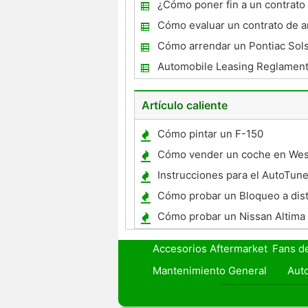
arrendamiento de coches
¿Cómo poner fin a un contrato
arrendamiento Toyota debido a
Cómo evaluar un contrato de 
de coches
Cómo arrendar un Pontiac Sols
Automobile Leasing Reglamen
Artículo caliente
Cómo pintar un F-150
Cómo vender un coche en West
Instrucciones para el AutoTune
Trueno
Cómo probar un Bloqueo a dist
Cómo probar un Nissan Altima 
1998
Accesorios Aftermarket
Fans d
Mantenimiento General
Auto