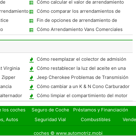
de coches Early
 de
Cómo calcular el valor de arrendamiento
 la muerte?
arrendamiento
Cómo comparar los arrendamientos de
coches
tice
Fin de opciones de arrendamiento de
coches
to
Cómo Arrendamiento Vans Comerciales
Cómo reemplazar el colector de admisión
en una expedición de 2000
 Virginia
Cómo restablecer la luz del aceite en una
Tahoe
 Zipper
Jeep Cherokee Problemas de Transmisión
ancia
Cómo cambiar a un K & N Cono Carburador
Filtro
alternador
Cómo limpiar el compartimiento del motor
de un Civic
e los coches
Seguro de Coche
Préstamos y Financiación
s, Autos
Seguridad Vial
Combustibles
Vende
coches © www.automotriz.mobi