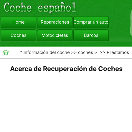
Home
Reparaciones
Comprar un automóvil
Coches
Motocicletas
Barcos
viajar
Camiones
*
Información del coche
>>
coches
> >>
Préstamos
y Financiación
>>
recuperación de la posesión de
Acerca de Recuperación de Coches
coches