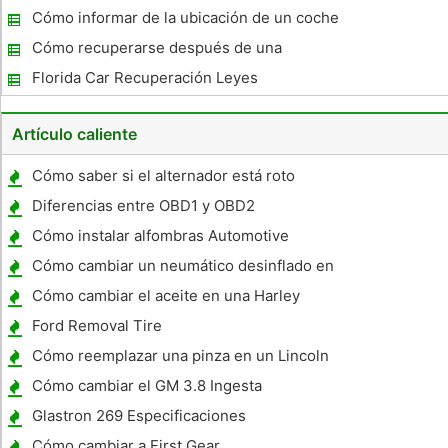
posesión de coches Banco
Cómo informar de la ubicación de un coche
a la Repo Man
Cómo recuperarse después de una
recuperación de la posesión de coches
Florida Car Recuperación Leyes
Artículo caliente
Cómo saber si el alternador está roto
Diferencias entre OBD1 y OBD2
Cómo instalar alfombras Automotive
Cómo cambiar un neumático desinflado en
una F150 Super Crew 2002
Cómo cambiar el aceite en una Harley
Davidson cárter
Ford Removal Tire
Cómo reemplazar una pinza en un Lincoln
Navigator
Cómo cambiar el GM 3.8 Ingesta
Glastron 269 Especificaciones
Cómo cambiar a First Gear