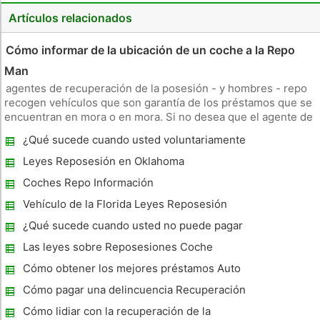
Artículos relacionados
Cómo informar de la ubicación de un coche a la Repo
Man
agentes de recuperación de la posesión - y hombres - repo
recogen vehículos que son garantía de los préstamos que se
encuentran en mora o en mora. Si no desea que el agente de
recuperación entrar en su propiedad sin su conocimiento,
¿Qué sucede cuando usted voluntariamente
puede hacer arreglos con la compañía para que el vehículo
Repo un coche?
sea recog
Leyes Reposesión en Oklahoma
Coches Repo Información
Vehículo de la Florida Leyes Reposesión
¿Qué sucede cuando usted no puede pagar
los pagos de coches?
Las leyes sobre Reposesiones Coche
Cómo obtener los mejores préstamos Auto
Title
Cómo pagar una delincuencia Recuperación
de carro
Cómo lidiar con la recuperación de la