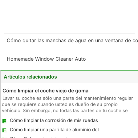
Cómo quitar las manchas de agua en una ventana de c
Homemade Window Cleaner Auto
Artículos relacionados
Cómo limpiar el coche viejo de goma
Lavar su coche es sólo una parte del mantenimiento regular
que se requiere cuando usted es dueño de su propio
vehículo. Sin embargo, no todas las partes de tu coche se
puede limpiar de la misma manera. Por ejemplo, hay una
Cómo limpiar la corrosión de mis ruedas
técnica diferente para la limpieza de la goma en su coche que
Tahoe
el cuerpo o las
Cómo limpiar una parrilla de aluminio del
coche