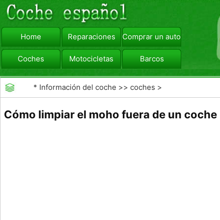
Home
Reparaciones
Comprar un automóvil
Coches
Motocicletas
Barcos
viajar
Camiones
*
Información del coche
>>
coches
>
>>
Mantenimiento General
>>
Limpieza y Detailing
Cómo limpiar el moho fuera de un coche