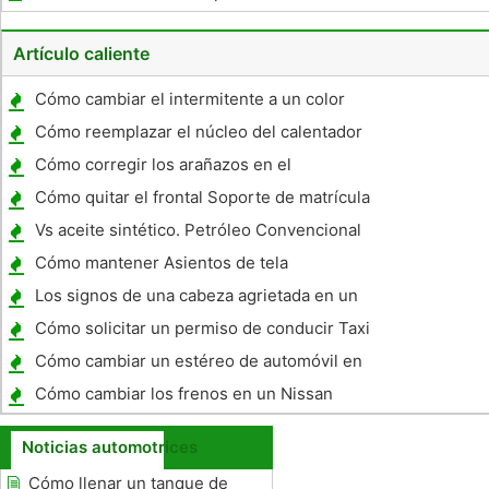
3
Artículo caliente
Cómo cambiar el intermitente a un color
diferente
Cómo reemplazar el núcleo del calentador
en un Crown Victoria 1989
Cómo corregir los arañazos en el
parachoques de un coche
Cómo quitar el frontal Soporte de matrícula
en un Chevy
Vs aceite sintético. Petróleo Convencional
Cómo mantener Asientos de tela
Los signos de una cabeza agrietada en un
Ford
Cómo solicitar un permiso de conducir Taxi
Cómo cambiar un estéreo de automóvil en
un Ford Explorer 1992
Cómo cambiar los frenos en un Nissan
Xterra 2001
Noticias automotrices
Cómo llenar un tanque de