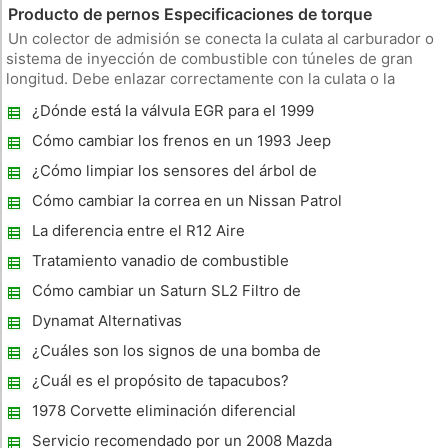
Producto de pernos Especificaciones de torque
Un colector de admisión se conecta la culata al carburador o
sistema de inyección de combustible con túneles de gran
longitud. Debe enlazar correctamente con la culata o la
mezcla de combustible /aire se escapará y afectar el
¿Dónde está la válvula EGR para el 1999
rendimiento o presentar un peligro de seguridad.
Mazda Protege ?
Diseñadores de motores ut
Cómo cambiar los frenos en un 1993 Jeep
Grand Cherokee
¿Cómo limpiar los sensores del árbol de
levas
Cómo cambiar la correa en un Nissan Patrol
Turbo Diesel
La diferencia entre el R12 Aire
acondicionado Accesorios
Tratamiento vanadio de combustible
residual
Cómo cambiar un Saturn SL2 Filtro de
aceite
Dynamat Alternativas
¿Cuáles son los signos de una bomba de
agua mala?
¿Cuál es el propósito de tapacubos?
1978 Corvette eliminación diferencial
Servicio recomendado por un 2008 Mazda