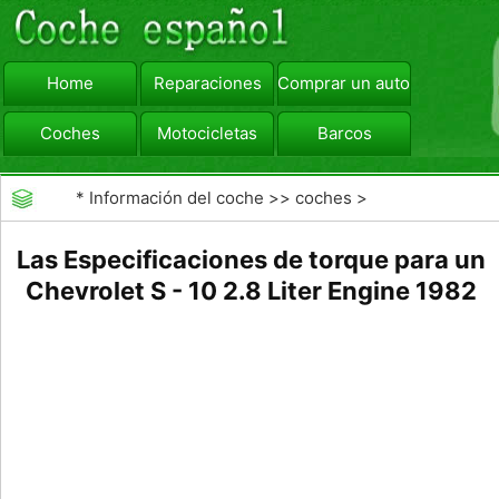
Home
Reparaciones
Comprar un automóvil
Coches
Motocicletas
Barcos
viajar
Camiones
*
Información del coche
>>
coches
>
>>
Mantenimiento General
>>
Mantenimiento de
Las Especificaciones de torque para un
Chevrolet S - 10 2.8 Liter Engine 1982
coches General