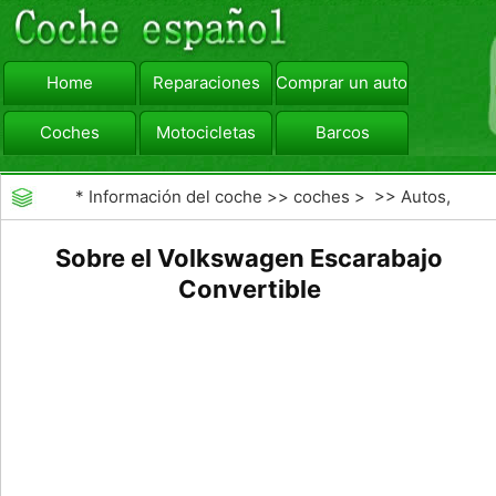
Home
Reparaciones
Comprar un automóvil
Coches
Motocicletas
Barcos
viajar
Camiones
*
Información del coche
>>
coches
> >>
Autos,
Autos
>>
Convertibles
Sobre el Volkswagen Escarabajo
Convertible