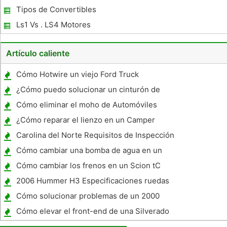
Tipos de Convertibles
Ls1 Vs . LS4 Motores
Artículo caliente
Cómo Hotwire un viejo Ford Truck
¿Cómo puedo solucionar un cinturón de
seguridad en un Ford Ranger 1992?
Cómo eliminar el moho de Automóviles
¿Cómo reparar el lienzo en un Camper
plegable
Carolina del Norte Requisitos de Inspección
de Seguridad
Cómo cambiar una bomba de agua en un
Chevy Scottsdale
Cómo cambiar los frenos en un Scion tC
2006 Hummer H3 Especificaciones ruedas
Cómo solucionar problemas de un 2000
Buick Regal
Cómo elevar el front-end de una Silverado
4X4 2007