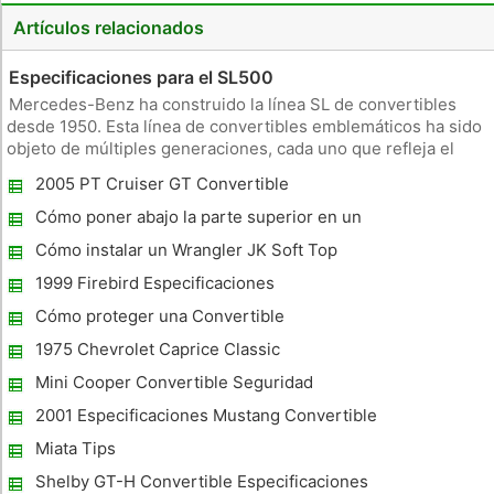
Artículos relacionados
Especificaciones para el SL500
Mercedes-Benz ha construido la línea SL de convertibles
desde 1950. Esta línea de convertibles emblemáticos ha sido
objeto de múltiples generaciones, cada uno que refleja el
estilo y la ingeniería de la época. El SL500 R230-cuerpo fue
2005 PT Cruiser GT Convertible
construido entre 2003 y 2008, tras lo cual el modelo fue
Especificaciones
sustitui
Cómo poner abajo la parte superior en un
Sebring Convertible 2008
Cómo instalar un Wrangler JK Soft Top
1999 Firebird Especificaciones
Cómo proteger una Convertible
1975 Chevrolet Caprice Classic
Especificaciones Convertible
Mini Cooper Convertible Seguridad
2001 Especificaciones Mustang Convertible
Miata Tips
Shelby GT-H Convertible Especificaciones