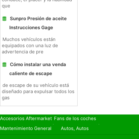
que
Sunpro Presión de aceite
Instrucciones Gage
Muchos vehículos están
equipados con una luz de
advertencia de pre
Cómo instalar una venda
caliente de escape
de escape de su vehículo está
diseñado para expulsar todos los
gas
Accesorios Aftermarket
Fans de los coches
Seguro de Coche
Préstamos y Financiación
Mantenimiento General
Autos, Autos
Seguridad Vial
Combustibles