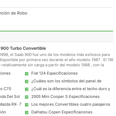
ención de Robo
p
 900 Turbo Convertible
1998, el Saab 900 fue uno de los modelos más exitosos para
disponible por primera vez durante el año modelo 1987 . El 198
elativamente sin carga a partir del modelo 1988 , con la
ciones
Fiat 124 Especificaciones
¿Cuáles son los símbolos del panel de
instrumentos de un Porsche Boxster 1999?
vo C70
¿Cuál es la diferencia entre el techo duro y
convertible en un Mini Cooper?
nda Del Sol
2005 Mini Cooper S Especificaciones
 Mazda RX- 7
Los mejores Convertibles cuatro pasajeros
ión
Daihatsu Copen Especificaciones