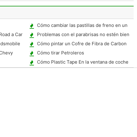
Cómo cambiar las pastillas de freno en un
Buick Regal 1998
 Road a Car
Problemas con el parabrisas no estén bien
instalados
ldsmobile
Cómo pintar un Cofre de Fibra de Carbon
 Chevy
Cómo tirar Petroleros
Cómo Plastic Tape En la ventana de coche
de emergencia