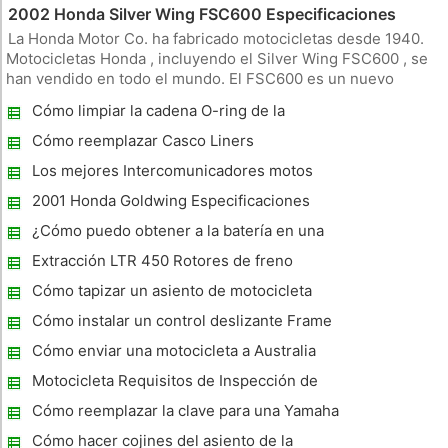
2002 Honda Silver Wing FSC600 Especificaciones
La Honda Motor Co. ha fabricado motocicletas desde 1940.
Motocicletas Honda , incluyendo el Silver Wing FSC600 , se
han vendido en todo el mundo. El FSC600 es un nuevo
miembro de la línea de motocicletas de Honda. Por desgracia,
Cómo limpiar la cadena O-ring de la
ha sido objeto de varios retiros para los problemas
motocicleta
relacionados con el
Cómo reemplazar Casco Liners
Los mejores Intercomunicadores motos
2001 Honda Goldwing Especificaciones
¿Cómo puedo obtener a la batería en una
Harley Deluxe 2006 ?
Extracción LTR 450 Rotores de freno
Cómo tapizar un asiento de motocicleta
Cómo instalar un control deslizante Frame
No-Cut en una Suzuki GSXR 750 2008
Cómo enviar una motocicleta a Australia
Motocicleta Requisitos de Inspección de
Seguridad de Missouri
Cómo reemplazar la clave para una Yamaha
V Star 650
Cómo hacer cojines del asiento de la