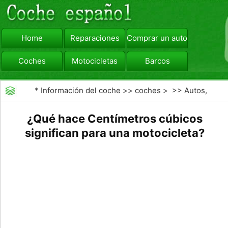
Home
Reparaciones
Comprar un automóvil
Coches
Motocicletas
Barcos
viajar
Camiones
*
Información del coche
>>
coches
> >>
Autos,
Autos
>>
Motocicletas
¿Qué hace Centímetros cúbicos
significan para una motocicleta?