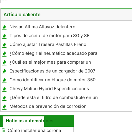
motocicleta
Artículo caliente
Nissan Altima Altavoz delantero
Instrucciones de eliminación
Tipos de aceite de motor para SG y SE
Cómo ajustar Trasera Pastillas Freno
¿Cómo elegir el neumático adecuado para
lugares con nieve del invierno
¿Cuál es el mejor mes para comprar un
coche nuevo?
Especificaciones de un cargador de 2007
de la abeja
Cómo identificar un bloque de motor 350
Chevy Malibu Hybrid Especificaciones
¿Dónde está el filtro de combustible en un
CRX ?
Métodos de prevención de corrosión
Noticias automotrices
Cómo instalar una corona