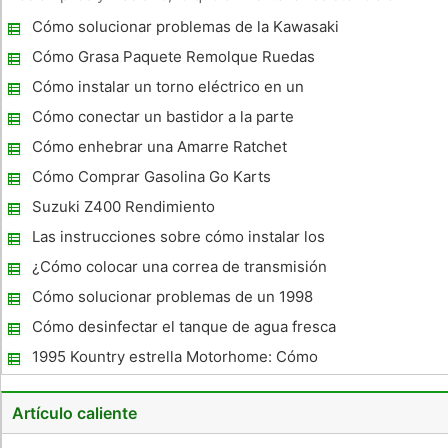
viento. Sus motores más grandes consumen más combustible
Cómo solucionar problemas de la Kawasaki
para sacar la mayor carga. Los costos de combustible pueden
Bayou 220
sumergir y a
Cómo Grasa Paquete Remolque Ruedas
Cómo instalar un torno eléctrico en un
coche cama Inclinación Remolque
Cómo conectar un bastidor a la parte
posterior de un Camper
Cómo enhebrar una Amarre Ratchet
Cómo Comprar Gasolina Go Karts
Suzuki Z400 Rendimiento
Las instrucciones sobre cómo instalar los
controladores de freno
¿Cómo colocar una correa de transmisión
de una corriente eléctrica EZ Go Golf Cart
Cómo solucionar problemas de un 1998
Yamaha Grizzly
Cómo desinfectar el tanque de agua fresca
en un RV
1995 Kountry estrella Motorhome: Cómo
cambiar la bomba de combustible
Artículo caliente