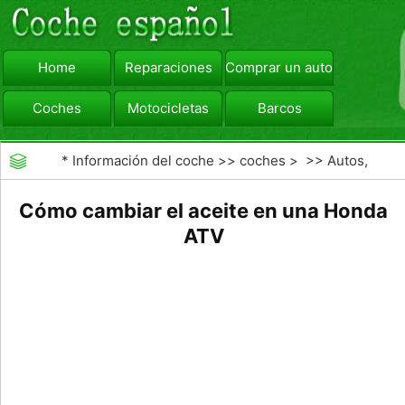
Home
Reparaciones
Comprar un automóvil
Coches
Motocicletas
Barcos
viajar
Camiones
*
Información del coche
>>
coches
> >>
Autos,
Autos
>>
Vehículos Recreacionales
Cómo cambiar el aceite en una Honda
ATV