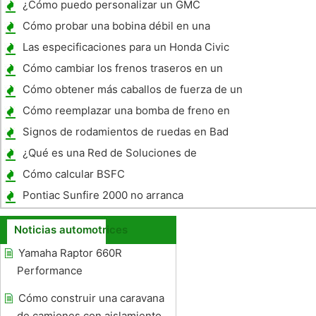
¿Cómo puedo personalizar un GMC
Canyon?
Cómo probar una bobina débil en una
Blazer
Las especificaciones para un Honda Civic
Cómo cambiar los frenos traseros en un
Cadillac EXT 2003
Cómo obtener más caballos de fuerza de un
1965 Mustang 200 CID
Cómo reemplazar una bomba de freno en
una Chevrolet S10
Signos de rodamientos de ruedas en Bad
Minivans
¿Qué es una Red de Soluciones de
colisión?
Cómo calcular BSFC
Pontiac Sunfire 2000 no arranca
Noticias automotrices
Yamaha Raptor 660R
Performance
Cómo construir una caravana
de camiones con aislamiento