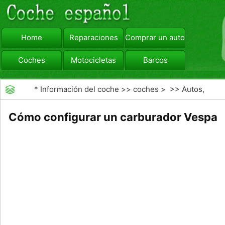
Home
Reparaciones
Comprar un automóvil
Coches
Motocicletas
Barcos
viajar
Camiones
*
Información del coche
>>
coches
> >>
Autos,
Autos
>>
Scooters
Cómo configurar un carburador Vespa