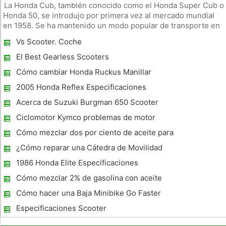
La Honda Cub, también conocido como el Honda Super Cub o
Honda 50, se introdujo por primera vez al mercado mundial
en 1958. Se ha mantenido un modo popular de transporte en
los últimos 50 años, con exportaciones a 120 países y con
Vs Scooter. Coche
ventas superiores a 60 millones. A lo largo de los años, los
datos de
El Best Gearless Scooters
Cómo cambiar Honda Ruckus Manillar
Puños
2005 Honda Reflex Especificaciones
Acerca de Suzuki Burgman 650 Scooter
Ciclomotor Kymco problemas de motor
Cómo mezclar dos por ciento de aceite para
un ciclomotor
¿Cómo reparar una Cátedra de Movilidad
1986 Honda Elite Especificaciones
Cómo mezclar 2% de gasolina con aceite
para un ciclomotor
Cómo hacer una Baja Minibike Go Faster
Especificaciones Scooter