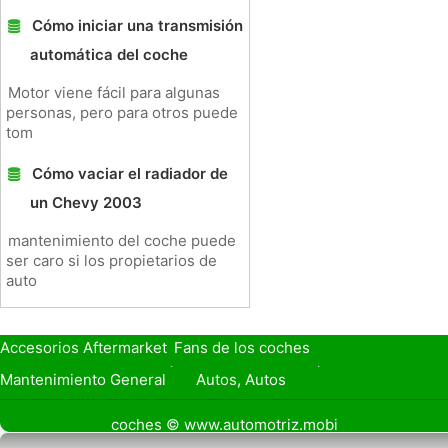
Cómo iniciar una transmisión
automática del coche
Motor viene fácil para algunas
personas, pero para otros puede
tom
Cómo vaciar el radiador de
un Chevy 2003
mantenimiento del coche puede
ser caro si los propietarios de
auto
Accesorios Aftermarket
Fans de los coches
Seguro de Coche
Préstamos y Financiación
Mantenimiento General
Autos, Autos
Seguridad Vial
Combustibles
coches © www.automotriz.mobi
Vender Mi Coche