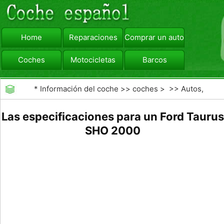
Home
Reparaciones
Comprar un automóvil
Coches
Motocicletas
Barcos
viajar
Camiones
*
Información del coche
>>
coches
> >>
Autos,
Autos
>>
Sedanes
Las especificaciones para un Ford Taurus
SHO 2000