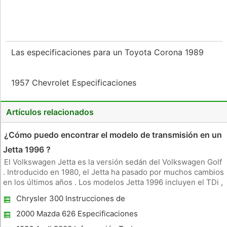
Las especificaciones para un Toyota Corona 1989
1957 Chevrolet Especificaciones
Artículos relacionados
¿Cómo puedo encontrar el modelo de transmisión en un
Jetta 1996 ?
El Volkswagen Jetta es la versión sedán del Volkswagen Golf
. Introducido en 1980, el Jetta ha pasado por muchos cambios
en los últimos años . Los modelos Jetta 1996 incluyen el TDi ,
GL , Ciudad, Trek y Wolfsburg . Los modelos de transmisión
Chrysler 300 Instrucciones de
varían dependiendo del modelo particular Jetta 1996 , aun
programación
2000 Mazda 626 Especificaciones
mecánicas