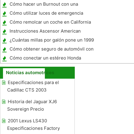
Cómo hacer un Burnout con una
transmisión automática se utilizan
Cómo utilizar luces de emergencia
automático
Cómo remolcar un coche en California
Instrucciones Ascensor American
Automobile
¿Cuántas millas por galón pone un 1999
Ford F250 Diesel?
Cómo obtener seguro de automóvil con
licencia para conducir
Cómo conectar un estéreo Honda
Noticias automotrices
Especificaciones para el
Cadillac CTS 2003
Historia del Jaguar XJ6
Sovereign Precio
2001 Lexus LS430
Especificaciones Factory