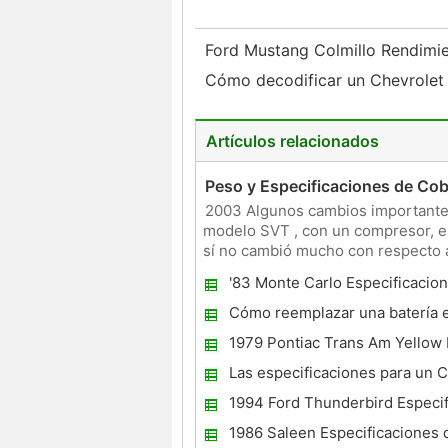
Ford Mustang Colmillo Rendimi
Cómo decodificar un Chevrole
Artículos relacionados
Peso y Especificaciones de Cob
2003 Algunos cambios importantes
modelo SVT , con un compresor, es
sí no cambió mucho con respecto a
de energía de oc
'83 Monte Carlo Especificacio
Cómo reemplazar una batería 
Viper
1979 Pontiac Trans Am Yellow 
producción
Las especificaciones para un
2010
1994 Ford Thunderbird Especif
1986 Saleen Especificaciones 