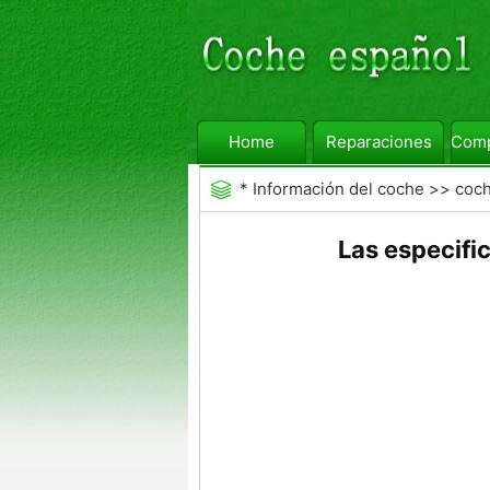
Home
Reparaciones
Comp
*
Información del coche
>>
coc
Las especifi