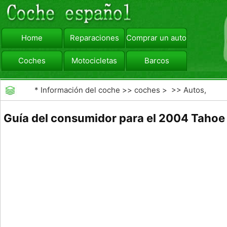
Home
Reparaciones
Comprar un automóvil
Coches
Motocicletas
Barcos
viajar
Camiones
*
Información del coche
>>
coches
> >>
Autos,
Autos
>>
SUV y Todoterreno
Guía del consumidor para el 2004 Tahoe