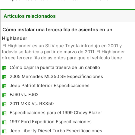
Artículos relacionados
Cómo instalar una tercera fila de asientos en un
Highlander
El Highlander es un SUV que Toyota introdujo en 2001 y
todavía se fabrica a partir de marzo de 2011. El Highlander
ofrece tercera fila de asientos para que el vehículo tiene
capacidad para siete pasajeros. La tercera fila de asientos es
Cómo bajar la puerta trasera de un caballo
desmontable para permitir el espacio de almacenamiento
salvaje con la ventana hacia arriba
adiciona
2005 Mercedes ML350 SE Especificaciones
Jeep Patriot Interior Especificaciones
FJ60 vs. FJ62
2011 MKX Vs. RX350
Especificaciones para el 1999 Chevy Blazer
4WD Vortech
1997 Ford Expedition Especificaciones
Jeep Liberty Diesel Turbo Especificaciones