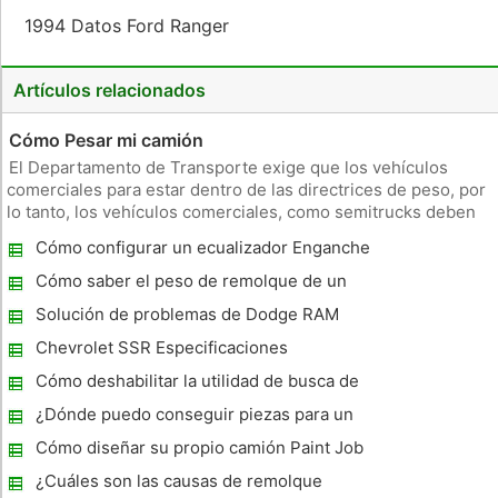
1994 Datos Ford Ranger
Artículos relacionados
Cómo Pesar mi camión
El Departamento de Transporte exige que los vehículos
comerciales para estar dentro de las directrices de peso, por
lo tanto, los vehículos comerciales, como semitrucks deben
detenerse y se pesaron en varios lugares, llamados
Cómo configurar un ecualizador Enganche
estaciones de peso o escalas de camiones, creados a lo largo
de remolque
de las princi
Cómo saber el peso de remolque de un
camión
Solución de problemas de Dodge RAM
Luces Cluster Tail Lights
Chevrolet SSR Especificaciones
Cómo deshabilitar la utilidad de busca de
reserva en un 2010 Ford F- 350
¿Dónde puedo conseguir piezas para un
GMC Diesel?
Cómo diseñar su propio camión Paint Job
¿Cuáles son las causas de remolque