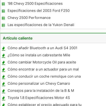
Remolque Sway?
'98 Chevy 2500 Especificaciones
Especificaciones del 2003 Ford F250
Chevy 2500 Performance
Las especificaciones de la Yukon Denali
1998
Artículo caliente
Cómo añadir Bluetooth a un Audi S4 2001
¿Cómo se instala un cabrestante Mile
Marker?
Cómo cambiar Motorcycle Oil para aceite
sintético
Cómo encontrar a un actuador para un mal
bloqueo de la puerta en un Honda Odyssey
Cómo conducir un coche remolque con una
autocaravana
Cómo personalizar un Chevy Camaro
Consejos para la instalación de la B & M
70273
Toyota 1.8 Especificaciones Motor 4S
Cómo establecer el precio adecuado para tu