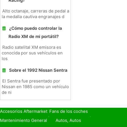
Racing?
Alto octanaje, carreras de pedal a
la medalla cautiva engranajes d
¿Cómo puedo controlar la
Radio XM de mi portátil?
Radio satelital XM emisora ​​es
conocida por sus vehículos en
los
Sobre el 1992 Nissan Sentra
El Sentra fue presentado por
Nissan en 1985 como un vehículo
de ni
Accesorios Aftermarket
Fans de los coches
Seguro de Coche
Préstamos y Financiación
Mantenimiento General
Autos, Autos