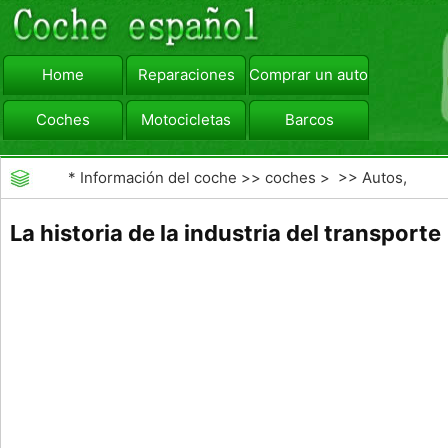
Home
Reparaciones
Comprar un automóvil
Coches
Motocicletas
Barcos
viajar
Camiones
*
Información del coche
>>
coches
> >>
Autos,
Autos
>>
Camiones
La historia de la industria del transporte