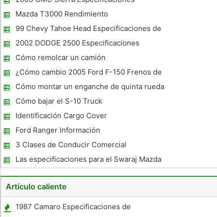
de la Stout. La Stout fue reemplazado en 1969 por el Hi-Lux y
Hi-Lux ha
Mazda T3000 Rendimiento
99 Chevy Tahoe Head Especificaciones de
par de pernos
2002 DODGE 2500 Especificaciones
Cómo remolcar un camión
¿Cómo cambio 2005 Ford F-150 Frenos de
Disco?
Cómo montar un enganche de quinta rueda
a una rótula ganso
Cómo bajar el S-10 Truck
Identificación Cargo Cover
Ford Ranger Información
3 Clases de Conducir Comercial
Las especificaciones para el Swaraj Mazda
T3500
Artículo caliente
1987 Camaro Especificaciones de