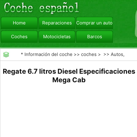
Home
Reparaciones
Comprar un automóvil
Coches
Motocicletas
Barcos
viajar
Camiones
*
Información del coche
>>
coches
> >>
Autos,
Autos
>>
Camiones
Regate 6.7 litros Diesel Especificaciones
Mega Cab