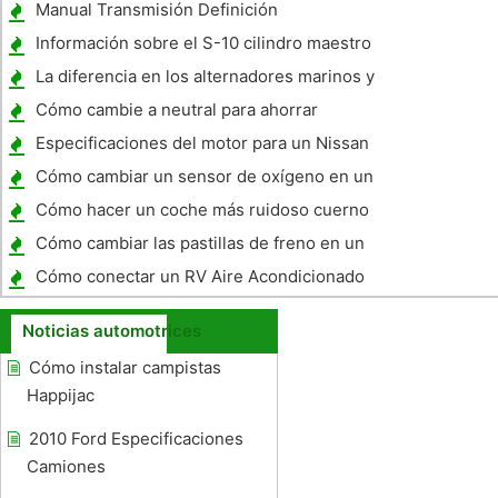
Manual Transmisión Definición
Información sobre el S-10 cilindro maestro
del embrague
La diferencia en los alternadores marinos y
Automóviles
Cómo cambie a neutral para ahorrar
gasolina
Especificaciones del motor para un Nissan
Navara UTE
Cómo cambiar un sensor de oxígeno en un
GMC Truck 2004
Cómo hacer un coche más ruidoso cuerno
Cómo cambiar las pastillas de freno en un
Honda Civic 2003
Cómo conectar un RV Aire Acondicionado
Intertherm
Noticias automotrices
Cómo instalar campistas
Happijac
2010 Ford Especificaciones
Camiones