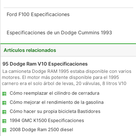
Ford F100 Especificaciones
Especificaciones de un Dodge Cummins 1993
Artículos relacionados
95 Dodge Ram V10 Especificaciones
La camioneta Dodge RAM 1995 estaba disponible con varios
motores. El motor más potente disponible para el 1995
carnero era el solo árbol de levas, 20 válvulas, 8 litros V10
Magnum. Este motor sólo estaba disponible con el modelo
Cómo reemplazar el cilindro de cerradura
Rams 2500 y 3500. La camioneta Dodge Ram ofreció un
en un Ford Truck 1989
interior espacioso,
Cómo mejorar el rendimiento de la gasolina
en una Dodge Ram HEMI 2004
Cómo hacer su propia bicicleta Bastidores
de camiones
1994 GMC K1500 Especificaciones
2008 Dodge Ram 2500 diesel