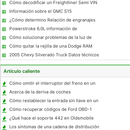
Especificaciones
Cómo decodificar un Freightliner Semi VIN
Información sobre el GMC S15
¿Cómo determino Relación de engranajes
de Ford Rear End?
Powerstroke 6.0L información de
rendimiento
Cómo solucionar problemas de la luz de
estacionamiento en un Toyota Pickup 1987
Cómo quitar la rejilla de una Dodge RAM
2005 Chevy Silverado Truck Datos técnicos
Artículo caliente
Cómo omitir el interruptor del freno en un
Clarion Vz409 receptor de audio de coche
Acerca de la deriva de coches
multimedia VZ409
Cómo restablecer la entrada sin llave en un
Ford Mustang 1995
Cómo recuperar códigos de Ford OBD-1
¿Qué hace el soporte 442 en Oldsmobile
442 Car?
Los síntomas de una cadena de distribución