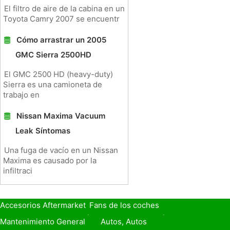
El filtro de aire de la cabina en un
Toyota Camry 2007 se encuentr
Cómo arrastrar un 2005
GMC Sierra 2500HD
El GMC 2500 HD (heavy-duty)
Sierra es una camioneta de
trabajo en
Nissan Maxima Vacuum
Leak Síntomas
Una fuga de vacío en un Nissan
Maxima es causado por la
infiltraci
Accesorios Aftermarket
Fans de los coches
Seguro de Coche
Préstamos y Financiación
Mantenimiento General
Autos, Autos