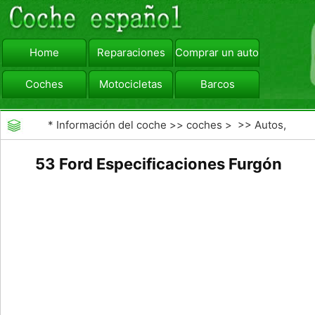
Home
Reparaciones
Comprar un automóvil
Coches
Motocicletas
Barcos
viajar
Camiones
*
Información del coche
>>
coches
> >>
Autos,
Autos
>>
Camiones
53 Ford Especificaciones Furgón