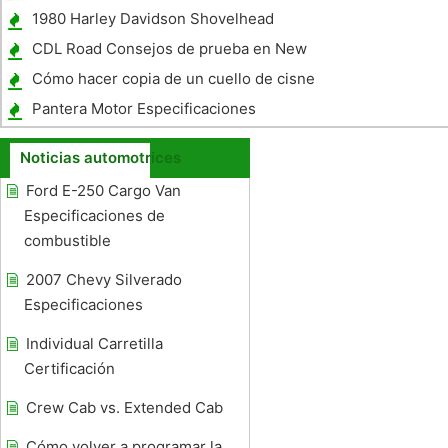
saltó sobre un Dodge Intrepid
1980 Harley Davidson Shovelhead
Especificaciones
CDL Road Consejos de prueba en New
Jersey
Cómo hacer copia de un cuello de cisne
Remolque
Pantera Motor Especificaciones
Noticias automotrices
Ford E-250 Cargo Van
Especificaciones de
combustible
2007 Chevy Silverado
Especificaciones
Individual Carretilla
Certificación
Crew Cab vs. Extended Cab
Cómo volver a programar la