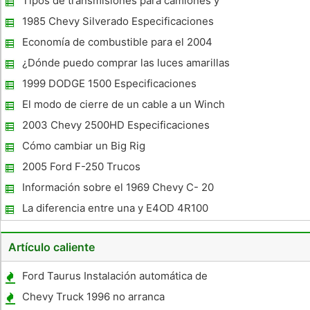
Tipos de transmisiones para camiones y
sus diferencias
1985 Chevy Silverado Especificaciones
Economía de combustible para el 2004
Silverado SS
¿Dónde puedo comprar las luces amarillas
quitanieves?
1999 DODGE 1500 Especificaciones
El modo de cierre de un cable a un Winch
Carrete
2003 Chevy 2500HD Especificaciones
Cómo cambiar un Big Rig
2005 Ford F-250 Trucos
Información sobre el 1969 Chevy C- 20
La diferencia entre una y E4OD 4R100
Artículo caliente
Ford Taurus Instalación automática de
arranque
Chevy Truck 1996 no arranca