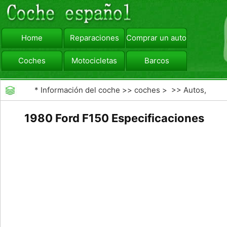
Home
Reparaciones
Comprar un automóvil
Coches
Motocicletas
Barcos
viajar
Camiones
*
Información del coche
>>
coches
> >>
Autos,
Autos
>>
Camiones
1980 Ford F150 Especificaciones