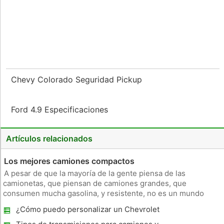
Chevy Colorado Seguridad Pickup
Ford 4.9 Especificaciones
Artículos relacionados
Los mejores camiones compactos
A pesar de que la mayoría de la gente piensa de las
camionetas, que piensan de camiones grandes, que
consumen mucha gasolina, y resistente, no es un mundo
completamente diferente de los camiones compactos por ahí
¿Cómo puedo personalizar un Chevrolet
que recibe menos atención. Aunque más pequeño e incapaz
con doble carro?
de grandes cargas de remolque y