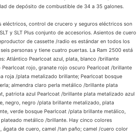
cidad de depósito de combustible de 34 a 35 galones.
 eléctricos, control de crucero y seguros eléctricos son
SLT y SLT Plus conjunto de accesorios. Asientos de cuero
eproductor de cassette /radio es estándar en todos los
seis personas y tiene cuatro puertas. La Ram 2500 está
s: Atlántico Pearlcoat azul, plata, blanco /brillante
 Pearlcoat rojo, granate rojo oscuro Pearlcoat /brillante
ma roja /plata metalizado brillante; Pearlcoat bosque
rla; almendra claro perla metálico /brillante plata
, patriota azul Pearlcoat /brillante plata metalizado azul
te, negro, negro /plata brillante metalizado, plata
ante, verde bosque Pearlcoat /plata brillante metálico,
 plateado metálico /brillante. Hay cinco colores
ta, ágata de cuero, camel /tan paño; camel /cuero color