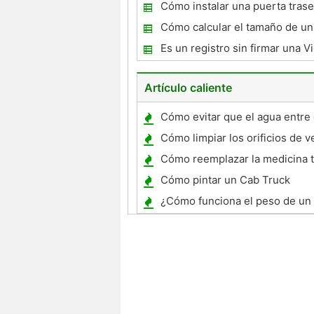
camión de caja?
Cómo instalar una puerta trase
Cómo calcular el tamaño de un
Es un registro sin firmar una V
Mayor Contra de Conducir Con
Artículo caliente
Cómo evitar que el agua entre 
de su barco
Cómo limpiar los orificios de v
coches para eliminar el olor
Cómo reemplazar la medicina t
china en un Chrysler de 2001
Cómo pintar un Cab Truck
¿Cómo funciona el peso de un
afecta la distancia que se desp