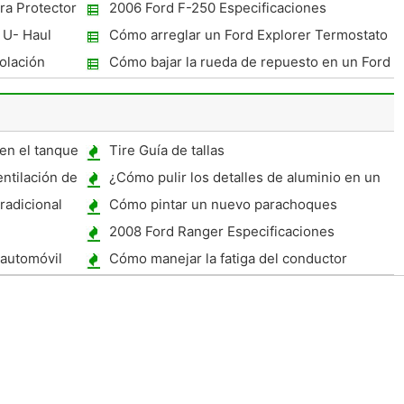
ra Protector
2006 Ford F-250 Especificaciones
Camiones
 U- Haul
Cómo arreglar un Ford Explorer Termostato
1992
iolación
Cómo bajar la rueda de repuesto en un Ford
F- 150
en el tanque
Tire Guía de tallas
entilación de
¿Cómo pulir los detalles de aluminio en un
1968 Ford?
radicional
Cómo pintar un nuevo parachoques
2008 Ford Ranger Especificaciones
 automóvil
Cómo manejar la fatiga del conductor
laza