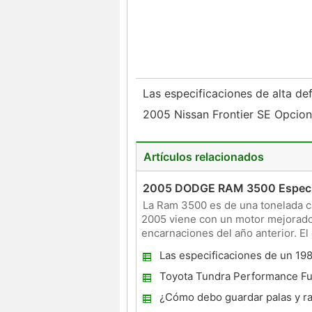
Las especificaciones de alta de
2005 Nissan Frontier SE Opcio
Artículos relacionados
2005 DODGE RAM 3500 Especi
La Ram 3500 es de una tonelada c
2005 viene con un motor mejorado 
encarnaciones del año anterior. E
cuatro ruedas motrices, SLT Caj
Las especificaciones de un 198
HP
Toyota Tundra Performance F
¿Cómo debo guardar palas y ras