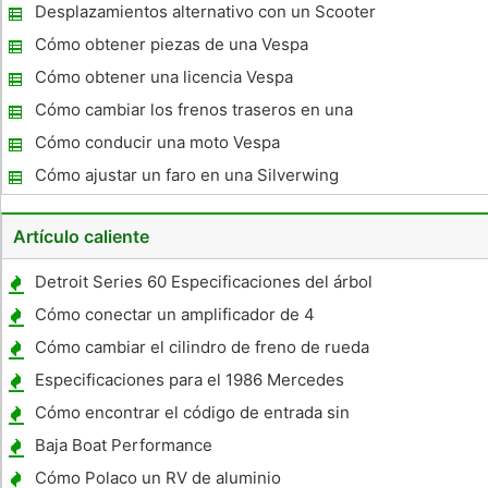
Desplazamientos alternativo con un Scooter
Cómo obtener piezas de una Vespa
Cómo obtener una licencia Vespa
Cómo cambiar los frenos traseros en una
Vespa
Cómo conducir una moto Vespa
Cómo ajustar un faro en una Silverwing
Artículo caliente
Detroit Series 60 Especificaciones del árbol
de levas
Cómo conectar un amplificador de 4
canales a un 4-Ohm Sub
Cómo cambiar el cilindro de freno de rueda
en un Grand Am 1991
Especificaciones para el 1986 Mercedes
Benz 560SEL
Cómo encontrar el código de entrada sin
llave en un Mercury Mountaineer 1997
Baja Boat Performance
Cómo Polaco un RV de aluminio