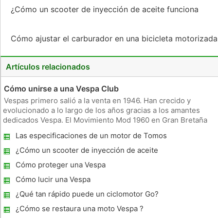
¿Cómo un scooter de inyección de aceite funciona
Cómo ajustar el carburador en una bicicleta motorizad
Artículos relacionados
Cómo unirse a una Vespa Club
Vespas primero salió a la venta en 1946. Han crecido y
evolucionado a lo largo de los años gracias a los amantes
dedicados Vespa. El Movimiento Mod 1960 en Gran Bretaña
trajo Vespas en la parte delantera de la cultura popular. A
Las especificaciones de un motor de Tomos
mediados de los años 80, los mítines moto atraen a miles de
personas. P
¿Cómo un scooter de inyección de aceite
funciona
Cómo proteger una Vespa
Cómo lucir una Vespa
¿Qué tan rápido puede un ciclomotor Go?
¿Cómo se restaura una moto Vespa ?