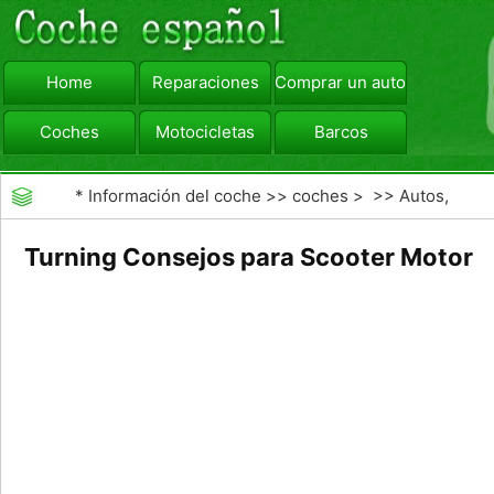
Home
Reparaciones
Comprar un automóvil
Coches
Motocicletas
Barcos
viajar
Camiones
*
Información del coche
>>
coches
> >>
Autos,
Autos
>>
Vespas
Turning Consejos para Scooter Motor