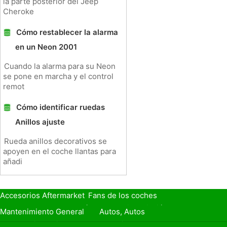
la parte posterior del Jeep
Cheroke
Cómo restablecer la alarma
en un Neon 2001
Cuando la alarma para su Neon
se pone en marcha y el control
remot
Cómo identificar ruedas
Anillos ajuste
Rueda anillos decorativos se
apoyen en el coche llantas para
añadi
Accesorios Aftermarket
Fans de los coches
Seguro de Coche
Préstamos y Financiación
Mantenimiento General
Autos, Autos
Seguridad Vial
Combustibles